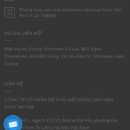
Phong thủy ven vịnh Vinhomes Hạ Long Xanh: Nơi
23
Th6
An Cư Lạc Nghiệp
DỰ ÁN LIÊN KẾT
Biệt thự An Estate
,
Vinhomes Cổ Loa
,
BGI Topaz
Downtown
,
BGI Bắc Giang
,
Dự án
,
Đầu tư
,
Vinhomes
,
Nam
Cường
LIÊN HỆ
CÔNG TY CỔ PHẦN DỊCH VỤ BẤT ĐỘNG SẢN VẠN
PHÚC AN GIA
Địa chỉ: Số 1, ngách 371/21 đường Đại Mỗ, phường Đại
Mỗ, quận Nam Từ Liêm, Hà Nội, Việt Nam