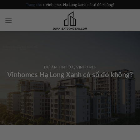
Skip
Trang chủ
»
Vinhomes Hạ Long Xanh có sổ đỏ không?
to
content
DỰ ÁN
,
TIN TỨC
,
VINHOMES
Vinhomes Hạ Long Xanh có sổ đỏ không?