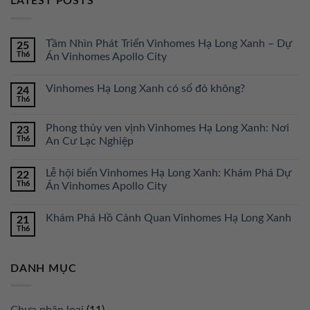
LATEST POSTS
Tầm Nhìn Phát Triển Vinhomes Hạ Long Xanh – Dự
25
Th6
Án Vinhomes Apollo City
Vinhomes Hạ Long Xanh có sổ đỏ không?
24
Th6
Phong thủy ven vịnh Vinhomes Hạ Long Xanh: Nơi
23
Th6
An Cư Lạc Nghiệp
Lễ hội biển Vinhomes Hạ Long Xanh: Khám Phá Dự
22
Th6
Án Vinhomes Apollo City
Khám Phá Hồ Cảnh Quan Vinhomes Hạ Long Xanh
21
Th6
DANH MỤC