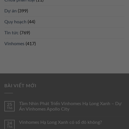
Chưa phân loại
(11)
Dự án
(399)
Quy hoạch
(44)
Tin tức
(769)
Vinhomes
(417)
BÀI VIẾT MỚI
Tầm Nhìn Phát Triển Vinhomes Hạ Long Xanh – Dự
25
Th6
Án Vinhomes Apollo City
Vinhomes Hạ Long Xanh có sổ đỏ không?
24
Th6