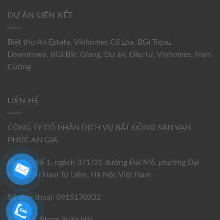
DỰ ÁN LIÊN KẾT
Biệt thự An Estate
,
Vinhomes Cổ Loa
,
BGI Topaz
Downtown
,
BGI Bắc Giang
,
Dự án
,
Đầu tư
,
Vinhomes
,
Nam
Cường
LIÊN HỆ
CÔNG TY CỔ PHẦN DỊCH VỤ BẤT ĐỘNG SẢN VẠN
PHÚC AN GIA
Địa chỉ: Số 1, ngách 371/21 đường Đại Mỗ, phường Đại
Mỗ, quận Nam Từ Liêm, Hà Nội, Việt Nam
Số điện thoại: 0915170332
Đại diện: Phạm Xuân Hải