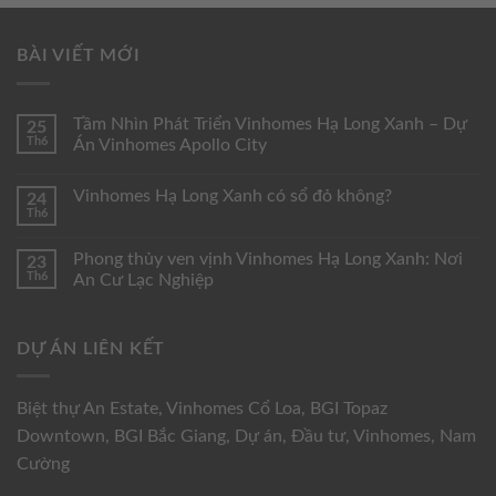
BÀI VIẾT MỚI
Tầm Nhìn Phát Triển Vinhomes Hạ Long Xanh – Dự
25
Th6
Án Vinhomes Apollo City
Vinhomes Hạ Long Xanh có sổ đỏ không?
24
Th6
Phong thủy ven vịnh Vinhomes Hạ Long Xanh: Nơi
23
Th6
An Cư Lạc Nghiệp
DỰ ÁN LIÊN KẾT
Biệt thự An Estate
,
Vinhomes Cổ Loa
,
BGI Topaz
Downtown
,
BGI Bắc Giang
,
Dự án
,
Đầu tư
,
Vinhomes
,
Nam
Cường