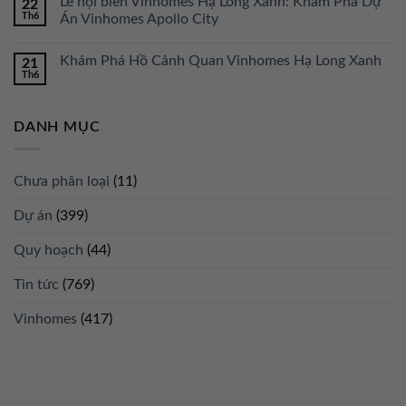
Lễ hội biển Vinhomes Hạ Long Xanh: Khám Phá Dự
22
Th6
Án Vinhomes Apollo City
Khám Phá Hồ Cảnh Quan Vinhomes Hạ Long Xanh
21
Th6
DANH MỤC
Chưa phân loại
(11)
Dự án
(399)
Quy hoạch
(44)
Tin tức
(769)
Vinhomes
(417)