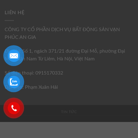
LIÊN HỆ
CÔNG TY CỔ PHẦN DỊCH VỤ BẤT ĐỘNG SẢN VẠN
PHÚC AN GIA
Địa chỉ: Số 1, ngách 371/21 đường Đại Mỗ, phường Đại
Mỗ, quận Nam Từ Liêm, Hà Nội, Việt Nam
Số điện thoại: 0915170332
Đại diện: Phạm Xuân Hải
TIN TỨC