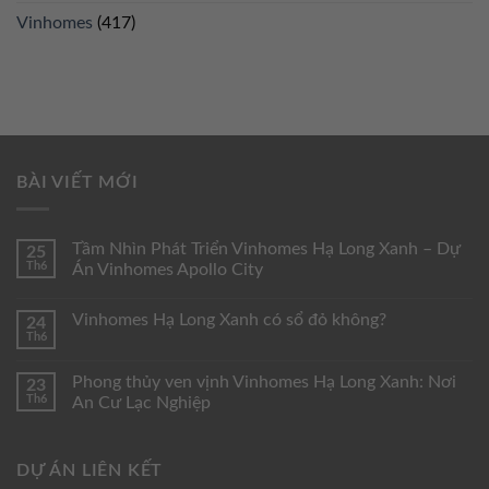
Vinhomes
(417)
BÀI VIẾT MỚI
Tầm Nhìn Phát Triển Vinhomes Hạ Long Xanh – Dự
25
Th6
Án Vinhomes Apollo City
Vinhomes Hạ Long Xanh có sổ đỏ không?
24
Th6
Phong thủy ven vịnh Vinhomes Hạ Long Xanh: Nơi
23
Th6
An Cư Lạc Nghiệp
DỰ ÁN LIÊN KẾT