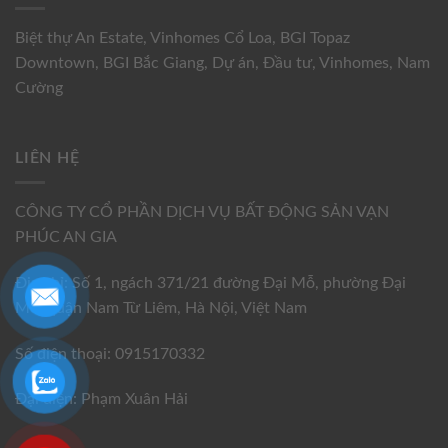
Biệt thự An Estate
,
Vinhomes Cổ Loa
,
BGI Topaz
Downtown
,
BGI Bắc Giang
,
Dự án
,
Đầu tư
,
Vinhomes
,
Nam
Cường
LIÊN HỆ
CÔNG TY CỔ PHẦN DỊCH VỤ BẤT ĐỘNG SẢN VẠN
PHÚC AN GIA
Địa chỉ: Số 1, ngách 371/21 đường Đại Mỗ, phường Đại
Mỗ, quận Nam Từ Liêm, Hà Nội, Việt Nam
Số điện thoại: 0915170332
Đại diện: Phạm Xuân Hải