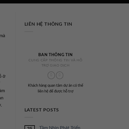
LIÊN HỆ THÔNG TIN
 mà
BAN THÔNG TIN
CUNG CẤP THÔNG TIN VÀ HỖ
TRỢ GIAO DỊCH
ỗ ở
í
Khách hàng quan tâm dự án có thể
tâm
liên hệ để được hỗ trợ
an
.
LATEST POSTS
Tầm Nhìn Phát Triển
25