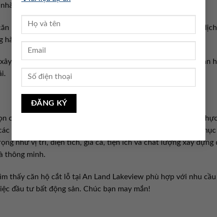
 nhà đầu tư.
ăn hộ như trường học, bệnh viện, siêu thị, công viên và các dịch
g hàng ngày của bạn.
xây dựng và các tiện nghi bên trong căn hộ. Đảm bảo rằng căn 
i.
họn căn hộ cắt lỗ tại AnLand Lakeview Nam Cường, hãy luôn thự
các chuyên gia trong lĩnh vực bất động sản. Bạn cần hiểu rõ mục
ọng như vị trí, diện tích, giá cả, tiện ích và chất lượng xây dựng
à thông minh.
tìm thấy căn hộ cắt lỗ tại An Land Lakeview phù hợp với nhu cầu
việc đầu tư bất động sản. Chúc bạn may mắn!