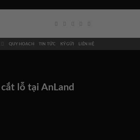
N
QUY HOẠCH
TIN TỨC
KÝ GỬI
LIÊN HỆ
 cắt lỗ tại AnLand