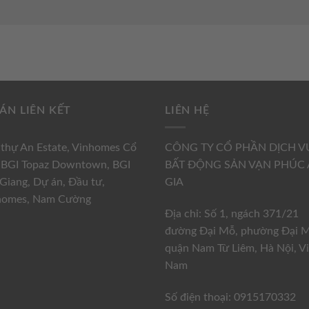
ÁN LIÊN KẾT
LIÊN HỆ
 thự An Estate
,
Vinhomes Cổ
CÔNG TY CỔ PHẦN DỊCH V
,
BGI Topaz Downtown
,
BGI
BẤT ĐỘNG SẢN VẠN PHÚC
 Giang
,
Dự án
,
Đầu tư
,
GIA
homes
,
Nam Cường
Địa chỉ: Số 1, ngách 371/21
đường Đại Mỗ, phường Đại M
quận Nam Từ Liêm, Hà Nội, Vi
Nam
Số điện thoại: 0915170332