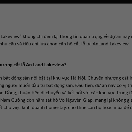
 Lakeview” không chỉ đem lại thông tin quan trọng về dự án này
nhu cầu và tiêu chí lựa chọn căn hộ cắt lỗ tại AnLand Lakeview
hượng cắt lỗ An Land Lakeview?
bất động sản nổi bật tại khu vực Hà Nội. Chuyển nhượng cắt l
g người muốn đầu tư bất động sản. Đầu tiên, dự án này có vị tr
 Đồng, thuận tiện di chuyển và kết nối với các khu vực trung 
w Nam Cường còn nằm sát hồ Võ Nguyên Giáp, mang lại không gi
tốt cho việc kinh doanh homestay, cho thuê căn hộ hoặc mua để ở