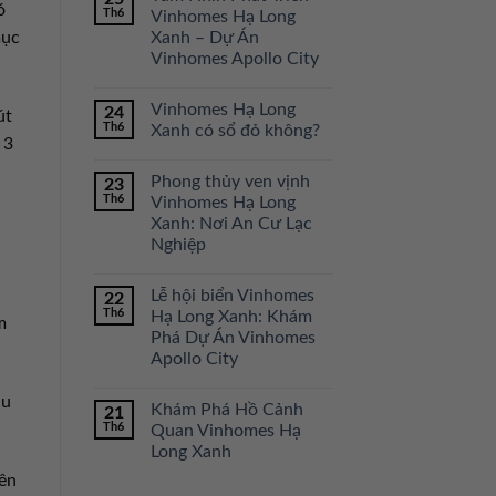
ó
Th6
Vinhomes Hạ Long
Xanh – Dự Án
mục
Vinhomes Apollo City
Vinhomes Hạ Long
24
út
Th6
Xanh có sổ đỏ không?
 3
Phong thủy ven vịnh
23
Th6
Vinhomes Hạ Long
Xanh: Nơi An Cư Lạc
Nghiệp
Lễ hội biển Vinhomes
22
Th6
Hạ Long Xanh: Khám
m
Phá Dự Án Vinhomes
Apollo City
hu
Khám Phá Hồ Cảnh
21
Th6
Quan Vinhomes Hạ
Long Xanh
uên