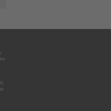
Ụ
 AN
ỗ,
ệt