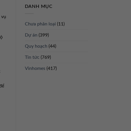
DANH MỤC
 vụ
Chưa phân loại
(11)
Dự án
(399)
hộ
Quy hoạch
(44)
Tin tức
(769)
Vinhomes
(417)
c
 để