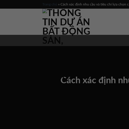
Skip
Trang chủ
»
Cách xác định nhu cầu và tiêu chí lựa chọn
to
content
Cách xác định nhu