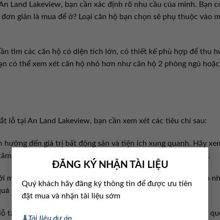
i An Land Lakeview, bạn cần xác định rõ nhu cầu của mình. Bạn c
 đơn giản là mua để ở? Loại căn hộ bạn chọn sẽ phụ thuộc vào 
 tìm các căn hộ có diện tích lớn, có thiết kế phù hợp để thu h
ạn có thể xem xét căn hộ nhỏ hơn như căn hộ 2 phòng ngủ hoặc
 lỗ tại An Land Lakeview, bạn cần xem xét các tiêu chí sau:
nh hưởng đến giá trị bất động sản và tiện ích xung quanh. Hãy xe
×
tâm, giao thông thuận tiện, và tiếp cận các dịch vụ công cộng.
ĐĂNG KÝ NHẬN TÀI LIỆU
ới mục tiêu sử dụng. Lựa chọn căn hộ có diện tích vừa đủ cho n
Quý khách hãy đăng ký thông tin để được ưu tiên
quá nhỏ.
đặt mua và nhận tài liệu sớm
lỗ tại dự án để đảm bảo bạn nhận được giá trị tốt nhất. Đừng q
⇓
Tài liệu dự án