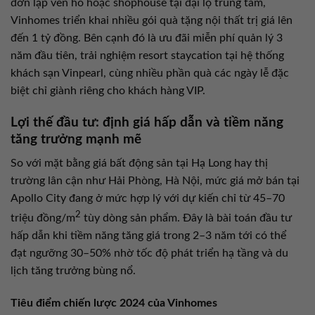
đơn lập ven hồ hoặc shophouse tại đại lộ trung tâm,
Vinhomes triển khai nhiều gói quà tặng nội thất trị giá lên
đến 1 tỷ đồng. Bên cạnh đó là ưu đãi miễn phí quản lý 3
năm đầu tiên, trải nghiệm resort staycation tại hệ thống
khách sạn Vinpearl, cùng nhiều phần quà các ngày lễ đặc
biệt chỉ giành riêng cho khách hàng VIP.
Lợi thế đầu tư: định giá hấp dẫn và tiềm năng
tăng trưởng mạnh mẽ
So với mặt bằng giá bất động sản tại Hạ Long hay thị
trường lân cận như Hải Phòng, Hà Nội, mức giá mở bán tại
Apollo City đang ở mức hợp lý với dự kiến chỉ từ 45–70
2
triệu đồng/m
tùy dòng sản phẩm. Đây là bài toán đầu tư
hấp dẫn khi tiềm năng tăng giá trong 2–3 năm tới có thể
đạt ngưỡng 30–50% nhờ tốc độ phát triển hạ tầng và du
lịch tăng trưởng bùng nổ.
Tiêu điểm chiến lược 2024 của Vinhomes