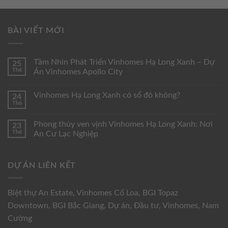
BÀI VIẾT MỚI
Tầm Nhìn Phát Triển Vinhomes Hạ Long Xanh – Dự
25
Th6
Án Vinhomes Apollo City
Vinhomes Hạ Long Xanh có sổ đỏ không?
24
Th6
Phong thủy ven vịnh Vinhomes Hạ Long Xanh: Nơi
23
Th6
An Cư Lạc Nghiệp
DỰ ÁN LIÊN KẾT
Biệt thự An Estate
,
Vinhomes Cổ Loa
,
BGI Topaz
Downtown
,
BGI Bắc Giang
,
Dự án
,
Đầu tư
,
Vinhomes
,
Nam
Cường