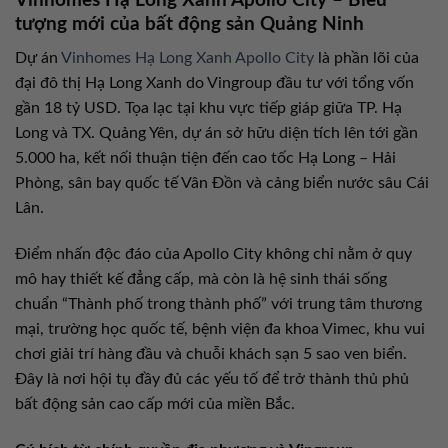
Vinhomes Hạ Long Xanh Apollo City – Biểu
tượng mới của bất động sản Quảng Ninh
Dự án
Vinhomes Hạ Long Xanh Apollo City
là phần lõi của
đại đô thị Hạ Long Xanh do Vingroup đầu tư với tổng vốn
gần 18 tỷ USD. Tọa lạc tại khu vực tiếp giáp giữa TP. Hạ
Long và TX. Quảng Yên, dự án sở hữu diện tích lên tới gần
5.000 ha, kết nối thuận tiện đến cao tốc Hạ Long – Hải
Phòng, sân bay quốc tế Vân Đồn và cảng biển nước sâu Cái
Lân.
Điểm nhấn độc đáo của Apollo City không chỉ nằm ở quy
mô hay thiết kế đẳng cấp, mà còn là hệ sinh thái sống
chuẩn “Thành phố trong thành phố” với trung tâm thương
mại, trường học quốc tế, bệnh viện đa khoa Vimec, khu vui
chơi giải trí hàng đầu và chuỗi khách sạn 5 sao ven biển.
Đây là nơi hội tụ đầy đủ các yếu tố để trở thành thủ phủ
bất động sản cao cấp mới của miền Bắc.