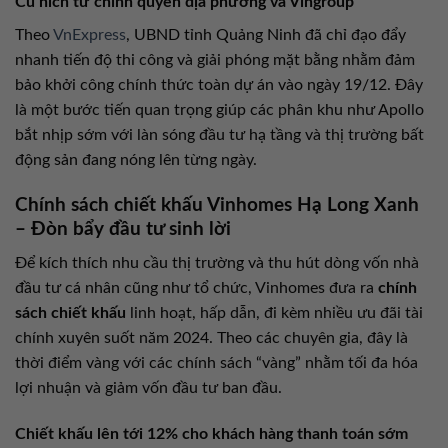
Cú hích từ chính quyền địa phương và Vingroup
Theo
VnExpress
, UBND tỉnh Quảng Ninh đã chỉ đạo đẩy
nhanh tiến độ thi công và giải phóng mặt bằng nhằm đảm
bảo khởi công chính thức toàn dự án vào ngày 19/12. Đây
là một bước tiến quan trọng giúp các phân khu như Apollo
bắt nhịp sớm với làn sóng đầu tư hạ tầng và thị trường bất
động sản đang nóng lên từng ngày.
Chính sách chiết khấu Vinhomes Hạ Long Xanh
– Đòn bẩy đầu tư sinh lời
Để kích thích nhu cầu thị trường và thu hút dòng vốn nhà
đầu tư cá nhân cũng như tổ chức, Vinhomes đưa ra
chính
sách chiết khấu
linh hoạt, hấp dẫn, đi kèm nhiều ưu đãi tài
chính xuyên suốt năm 2024. Theo các chuyên gia, đây là
thời điểm vàng với các chính sách “vàng” nhằm tối đa hóa
lợi nhuận và giảm vốn đầu tư ban đầu.
Chiết khấu lên tới 12% cho khách hàng thanh toán sớm