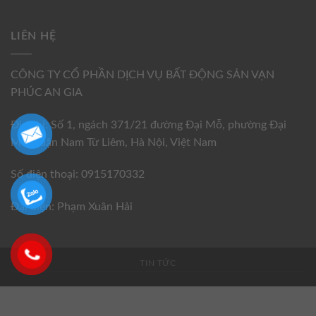
LIÊN HỆ
CÔNG TY CỔ PHẦN DỊCH VỤ BẤT ĐỘNG SẢN VẠN
PHÚC AN GIA
Địa chỉ: Số 1, ngách 371/21 đường Đại Mỗ, phường Đại
Mỗ, quận Nam Từ Liêm, Hà Nội, Việt Nam
Số điện thoại: 0915170332
Đại diện: Phạm Xuân Hải
TIN TỨC