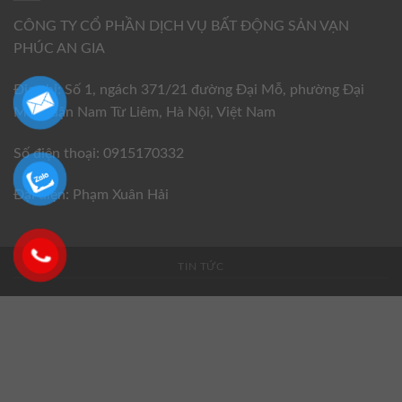
CÔNG TY CỔ PHẦN DỊCH VỤ BẤT ĐỘNG SẢN VẠN
PHÚC AN GIA
Địa chỉ: Số 1, ngách 371/21 đường Đại Mỗ, phường Đại
Mỗ, quận Nam Từ Liêm, Hà Nội, Việt Nam
Số điện thoại: 0915170332
Đại diện: Phạm Xuân Hải
TIN TỨC