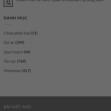
Khám Phá Hồ Cảnh Quan Vinhomes Hạ Long Xanh
21
Th6
DANH MỤC
Chưa phân loại
(11)
Dự án
(399)
Quy hoạch
(44)
Tin tức
(769)
Vinhomes
(417)
BÀI VIẾT MỚI