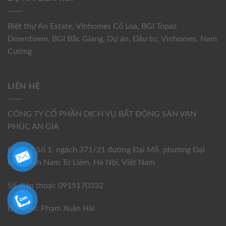
Biệt thự An Estate
,
Vinhomes Cổ Loa
,
BGI Topaz
Downtown
,
BGI Bắc Giang
,
Dự án
,
Đầu tư
,
Vinhomes
,
Nam
Cường
LIÊN HỆ
CÔNG TY CỔ PHẦN DỊCH VỤ BẤT ĐỘNG SẢN VẠN
PHÚC AN GIA
Địa chỉ: Số 1, ngách 371/21 đường Đại Mỗ, phường Đại
Mỗ, quận Nam Từ Liêm, Hà Nội, Việt Nam
Số điện thoại: 0915170332
Đại diện: Phạm Xuân Hải