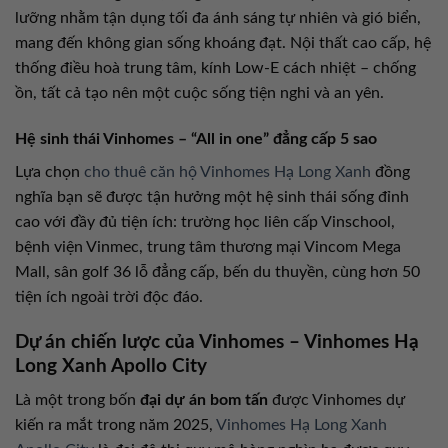
lưỡng nhằm tận dụng tối đa ánh sáng tự nhiên và gió biển,
mang đến không gian sống khoáng đạt. Nội thất cao cấp, hệ
thống điều hoà trung tâm, kính Low-E cách nhiệt – chống
ồn, tất cả tạo nên một cuộc sống tiện nghi và an yên.
Hệ sinh thái Vinhomes – “All in one” đẳng cấp 5 sao
Lựa chọn
cho thuê căn hộ Vinhomes Hạ Long Xanh
đồng
nghĩa bạn sẽ được tận hưởng một hệ sinh thái sống đỉnh
cao với đầy đủ tiện ích: trường học liên cấp Vinschool,
bệnh viện Vinmec, trung tâm thương mại Vincom Mega
Mall, sân golf 36 lỗ đẳng cấp, bến du thuyền, cùng hơn 50
tiện ích ngoài trời độc đáo.
Dự án chiến lược của Vinhomes – Vinhomes Hạ
Long Xanh Apollo City
Là một trong bốn
đại dự án bom tấn
được Vinhomes dự
kiến ra mắt trong năm 2025,
Vinhomes Hạ Long Xanh