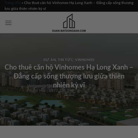
Skip
Trang chủ
»
Cho thuê căn hộ Vinhomes Hạ Long Xanh – Đẳng cấp sống thượng
lưu giữa thiên nhiên kỳ vĩ
to
content
DỰ ÁN
,
TIN TỨC
,
VINHOMES
Cho thuê căn hộ Vinhomes Hạ Long Xanh –
Đẳng cấp sống thượng lưu giữa thiên
nhiên kỳ vĩ