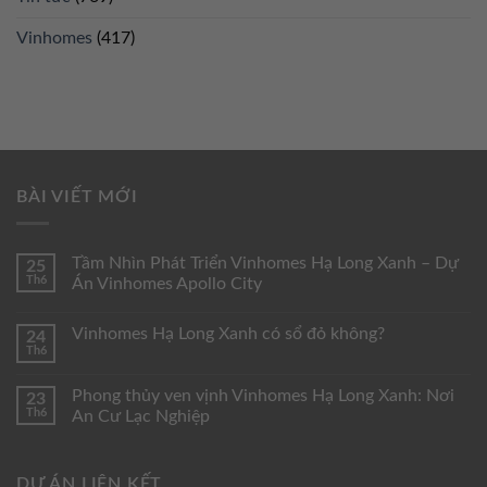
Vinhomes
(417)
BÀI VIẾT MỚI
Tầm Nhìn Phát Triển Vinhomes Hạ Long Xanh – Dự
25
Th6
Án Vinhomes Apollo City
Vinhomes Hạ Long Xanh có sổ đỏ không?
24
Th6
Phong thủy ven vịnh Vinhomes Hạ Long Xanh: Nơi
23
Th6
An Cư Lạc Nghiệp
DỰ ÁN LIÊN KẾT