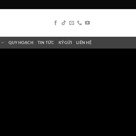
N
QUY HOẠCH
TIN TỨC
KÝ GỬI
LIÊN HỆ
.