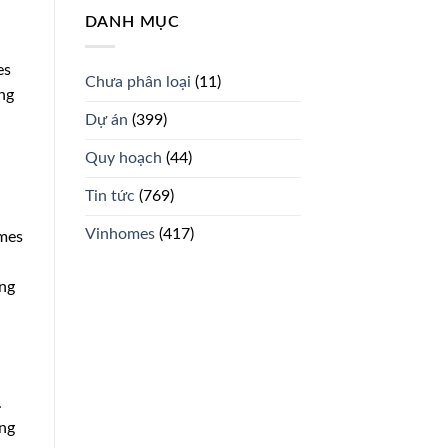
DANH MỤC
es
Chưa phân loại
(11)
ng
Dự án
(399)
Quy hoạch
(44)
Tin tức
(769)
Vinhomes
(417)
omes
ăng
.
ông