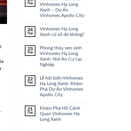
Th6
Vinhomes Hạ Long
Xanh – Dự Án
Vinhomes Apollo City
Vinhomes Hạ Long
24
Th6
Xanh có sổ đỏ không?
i
Phong thủy ven vịnh
23
Th6
Vinhomes Hạ Long
Xanh: Nơi An Cư Lạc
ta
Nghiệp
ự
Lễ hội biển Vinhomes
22
Th6
Hạ Long Xanh: Khám
Phá Dự Án Vinhomes
Apollo City
Khám Phá Hồ Cảnh
21
.
Th6
Quan Vinhomes Hạ
Long Xanh