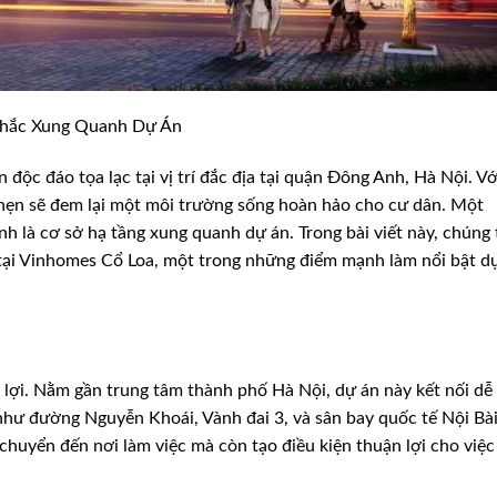
Chắc Xung Quanh Dự Án
độc đáo tọa lạc tại vị trí đắc địa tại quận Đông Anh, Hà Nội. Vớ
 hẹn sẽ đem lại một môi trường sống hoàn hảo cho cư dân. Một
h là cơ sở hạ tầng xung quanh dự án. Trong bài viết này, chúng 
g tại Vinhomes Cổ Loa, một trong những điểm mạnh làm nổi bật d
 lợi. Nằm gần trung tâm thành phố Hà Nội, dự án này kết nối dễ
như đường Nguyễn Khoái, Vành đai 3, và sân bay quốc tế Nội Bài
chuyển đến nơi làm việc mà còn tạo điều kiện thuận lợi cho việc