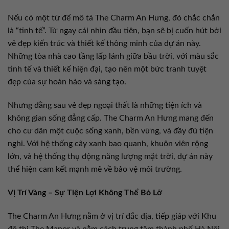
Nếu có một từ để mô tả The Charm An Hưng, đó chắc chắn
là “tinh tế”. Từ ngay cái nhìn đầu tiên, bạn sẽ bị cuốn hút bởi
vẻ đẹp kiến trúc và thiết kế thông minh của dự án này.
Những tòa nhà cao tầng lấp lánh giữa bầu trời, với màu sắc
tinh tế và thiết kế hiện đại, tạo nên một bức tranh tuyệt
đẹp của sự hoàn hảo và sáng tạo.
Nhưng đằng sau vẻ đẹp ngoại thất là những tiện ích và
không gian sống đẳng cấp. The Charm An Hưng mang đến
cho cư dân một cuộc sống xanh, bền vững, và đầy đủ tiện
nghi. Với hệ thống cây xanh bao quanh, khuôn viên rộng
lớn, và hệ thống thụ động năng lượng mặt trời, dự án này
thể hiện cam kết mạnh mẽ về bảo vệ môi trường.
Vị Trí Vàng – Sự Tiện Lợi Không Thể Bỏ Lỡ
The Charm An Hưng nằm ở vị trí đắc địa, tiếp giáp với Khu
đô thị The Manor và nằm cách trung tâm thành phố Hà Nội