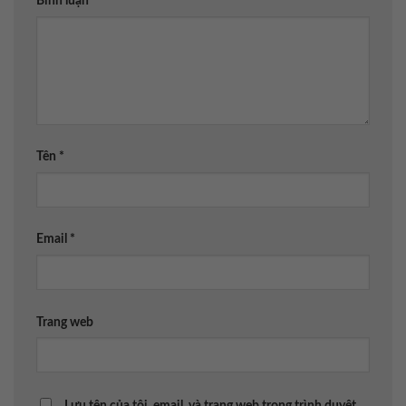
Bình luận
*
Tên
*
Email
*
Trang web
Lưu tên của tôi, email, và trang web trong trình duyệt