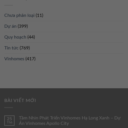
Chưa phân loại
(11)
Dự án
(399)
Quy hoạch
(44)
Tin tức
(769)
Vinhomes
(417)
BÀI VIẾT MỚI
Tầm Nhìn Phát Triển Vinhomes Hạ Long Xanh – Dự
25
Th6
Án Vinhomes Apollo City