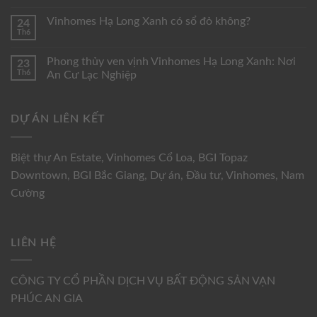
Vinhomes Hạ Long Xanh có sổ đỏ không?
24
Th6
Phong thủy ven vịnh Vinhomes Hạ Long Xanh: Nơi
23
Th6
An Cư Lạc Nghiệp
DỰ ÁN LIÊN KẾT
Biệt thự An Estate
,
Vinhomes Cổ Loa
,
BGI Topaz
Downtown
,
BGI Bắc Giang
,
Dự án
,
Đầu tư
,
Vinhomes
,
Nam
Cường
LIÊN HỆ
CÔNG TY CỔ PHẦN DỊCH VỤ BẤT ĐỘNG SẢN VẠN
PHÚC AN GIA