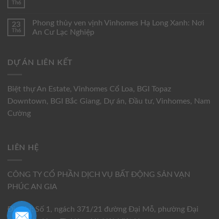
Th6
Phong thủy ven vịnh Vinhomes Hạ Long Xanh: Nơi
23
Th6
An Cư Lạc Nghiệp
DỰ ÁN LIÊN KẾT
Biệt thự An Estate
,
Vinhomes Cổ Loa
,
BGI Topaz
Downtown
,
BGI Bắc Giang
,
Dự án
,
Đầu tư
,
Vinhomes
,
Nam
Cường
LIÊN HỆ
CÔNG TY CỔ PHẦN DỊCH VỤ BẤT ĐỘNG SẢN VẠN
PHÚC AN GIA
Địa chỉ: Số 1, ngách 371/21 đường Đại Mỗ, phường Đại