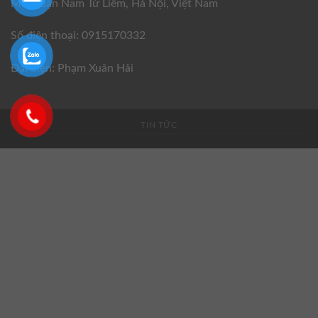
Mỗ, quận Nam Từ Liêm, Hà Nội, Việt Nam
Số điện thoại: 0915170332
Đại diện: Phạm Xuân Hải
TIN TỨC