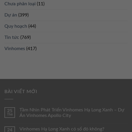
Chưa phân loại
(11)
Dự án
(399)
Quy hoạch
(44)
Tin tức
(769)
Vinhomes
(417)
BÀI VIẾT MỚI
Tầm Nhìn Phát Triển Vinhomes Hạ Long Xanh – Dự
25
Th6
Án Vinhomes Apollo City
Vinhomes Hạ Long Xanh có sổ đỏ không?
24