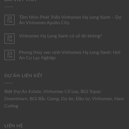
Tầm Nhìn Phát Triển Vinhomes Hạ Long Xanh – Dự
25
Th6
Án Vinhomes Apollo City
Vinhomes Hạ Long Xanh có sổ đỏ không?
24
Th6
Phong thủy ven vịnh Vinhomes Hạ Long Xanh: Nơi
23
Th6
An Cư Lạc Nghiệp
DỰ ÁN LIÊN KẾT
Biệt thự An Estate
,
Vinhomes Cổ Loa
,
BGI Topaz
Downtown
,
BGI Bắc Giang
,
Dự án
,
Đầu tư
,
Vinhomes
,
Nam
Cường
LIÊN HỆ