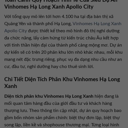
Toàn Cảnh Quy Hoạch Tinh Tế Của Siêu Dự Án
Vinhomes Hạ Long Xanh Apollo City
Với tổng quy mô lên tới hơn 4.100 ha tại địa bàn thị xã
Quảng Yên và thành phố Hạ Long,
Vinhomes Hạ Long Xanh
Apollo City
được thiết kế theo mô hình đô thị nghỉ dưỡng
đa chức năng, lấy cảm hứng từ kiến trúc châu Âu kết hợp
với tinh thần hiện đại của thành phố cảng mộng mơ. Dự án
dự kiến sẽ có trên 20 phân khu lớn nhỏ khác nhau, mỗi khu
mang nét đặc trưng riêng, phục vụ đa dạng nhu cầu như an
cư, đầu tư, nghỉ dưỡng hay cho thuê sinh lời.
Chi Tiết Diện Tích Phân Khu Vinhomes Hạ Long
Xanh
Diện tích phân khu Vinhomes Hạ Long Xanh
hiện đang là
mối quan tâm hàng đầu của giới đầu tư và khách hàng
thượng lưu. Theo thông tin cập nhật, dự án quy hoạch bao
gồm bốn nhóm sản phẩm chính: biệt thự đơn lập, biệt thự
song lập, liền kề và shophouse thương mại. Từng loại hình