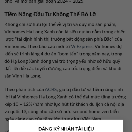
phối và mở bán giai đoạn 2024 – 2025.
Tiềm Năng Đầu Tư Không Thể Bỏ Lỡ
Không chỉ sở hữu lợi thế về vị trí và quy mô sản phẩm,
Vinhomes Hạ Long Xanh còn là siêu dự án nằm trong chiến
lược “tái định hình thị trường bất động sản phía Bắc” của
Vinhomes. Theo báo cáo mới từ
VnExpress
, Vinhomes dự
kiến sẽ trình làng 4 dự án “bom tấn” trong năm nay, trong
đó Hạ Long Xanh đóng vai trò trọng yếu nhờ sở hữu quỹ
đất liền kề các tuyến đường cao tốc trọng điểm và khu di
sản Vịnh Hạ Long.
Theo phân tích của
ACBS
, giá trị đầu tư và tiềm năng sinh
lời tại Vinhomes Hạ Long Xanh có thể đạt mức tăng trưởng
kép 10 – 12%/năm nhờ lực hút từ khách du lịch cả nội địa
và quốc tế, cùng nhu cầu sở hữu second home ven biển
ngày càng cao của tầng lớp trung lưu Việt Nam.
×
ĐĂNG KÝ NHẬN TÀI LIỆU