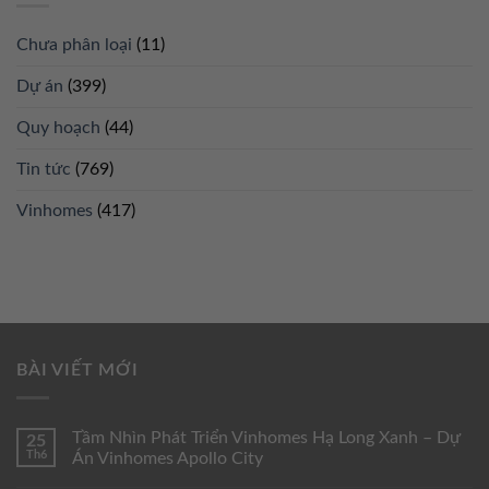
Chưa phân loại
(11)
Dự án
(399)
Quy hoạch
(44)
Tin tức
(769)
Vinhomes
(417)
BÀI VIẾT MỚI
Tầm Nhìn Phát Triển Vinhomes Hạ Long Xanh – Dự
25
Th6
Án Vinhomes Apollo City