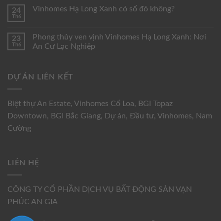
Vinhomes Hạ Long Xanh có sổ đỏ không?
24
Th6
Phong thủy ven vịnh Vinhomes Hạ Long Xanh: Nơi
23
Th6
An Cư Lạc Nghiệp
DỰ ÁN LIÊN KẾT
Biệt thự An Estate
,
Vinhomes Cổ Loa
,
BGI Topaz
Downtown
,
BGI Bắc Giang
,
Dự án
,
Đầu tư
,
Vinhomes
,
Nam
Cường
LIÊN HỆ
CÔNG TY CỔ PHẦN DỊCH VỤ BẤT ĐỘNG SẢN VẠN
PHÚC AN GIA