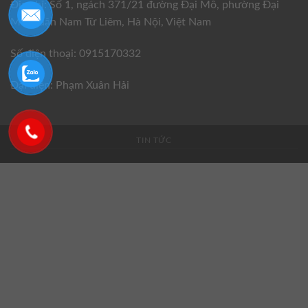
Địa chỉ: Số 1, ngách 371/21 đường Đại Mỗ, phường Đại
Mỗ, quận Nam Từ Liêm, Hà Nội, Việt Nam
Số điện thoại: 0915170332
Đại diện: Phạm Xuân Hải
TIN TỨC