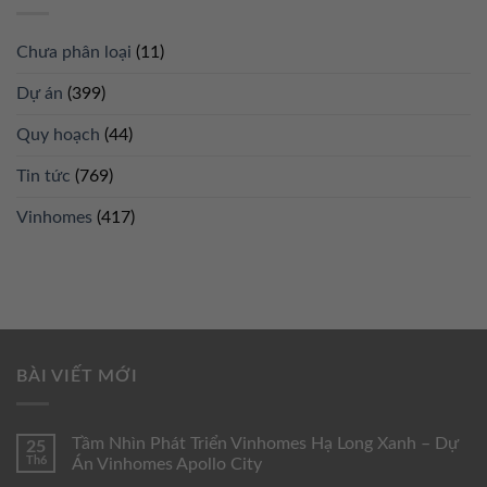
Chưa phân loại
(11)
Dự án
(399)
Quy hoạch
(44)
Tin tức
(769)
Vinhomes
(417)
BÀI VIẾT MỚI
Tầm Nhìn Phát Triển Vinhomes Hạ Long Xanh – Dự
25
Th6
Án Vinhomes Apollo City