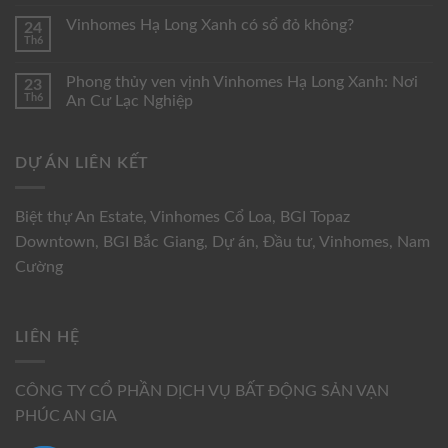
Vinhomes Hạ Long Xanh có sổ đỏ không?
24
Th6
Phong thủy ven vịnh Vinhomes Hạ Long Xanh: Nơi
23
Th6
An Cư Lạc Nghiệp
DỰ ÁN LIÊN KẾT
Biệt thự An Estate
,
Vinhomes Cổ Loa
,
BGI Topaz
Downtown
,
BGI Bắc Giang
,
Dự án
,
Đầu tư
,
Vinhomes
,
Nam
Cường
LIÊN HỆ
CÔNG TY CỔ PHẦN DỊCH VỤ BẤT ĐỘNG SẢN VẠN
PHÚC AN GIA