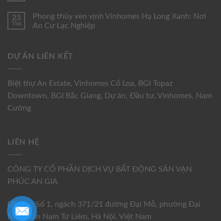
Phong thủy ven vịnh Vinhomes Hạ Long Xanh: Nơi
23
Th6
An Cư Lạc Nghiệp
DỰ ÁN LIÊN KẾT
Biệt thự An Estate
,
Vinhomes Cổ Loa
,
BGI Topaz
Downtown
,
BGI Bắc Giang
,
Dự án
,
Đầu tư
,
Vinhomes
,
Nam
Cường
LIÊN HỆ
CÔNG TY CỔ PHẦN DỊCH VỤ BẤT ĐỘNG SẢN VẠN
PHÚC AN GIA
Địa chỉ: Số 1, ngách 371/21 đường Đại Mỗ, phường Đại
Mỗ, quận Nam Từ Liêm, Hà Nội, Việt Nam