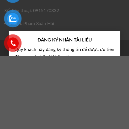
Số điện thoại: 0915170332
Đại diện: Phạm Xuân Hải
×
ĐĂNG KÝ NHẬN TÀI LIỆU
TIN TỨC
Quý khách hãy đăng ký thông tin để được ưu tiên
đặt mua và nhận tài liệu sớm
⇓
Tài liệu dự án