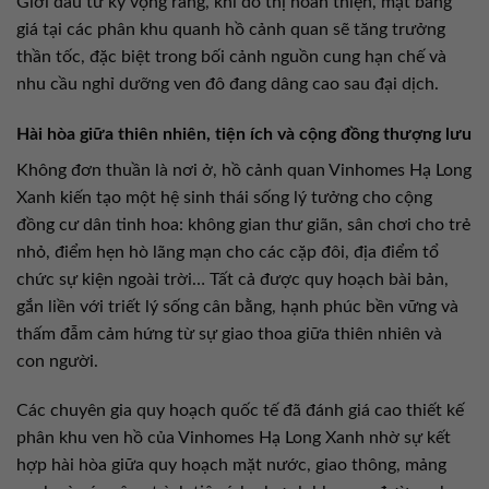
Giới đầu tư kỳ vọng rằng, khi đô thị hoàn thiện, mặt bằng
giá tại các phân khu quanh hồ cảnh quan sẽ tăng trưởng
thần tốc, đặc biệt trong bối cảnh nguồn cung hạn chế và
nhu cầu nghỉ dưỡng ven đô đang dâng cao sau đại dịch.
Hài hòa giữa thiên nhiên, tiện ích và cộng đồng thượng lưu
Không đơn thuần là nơi ở, hồ cảnh quan Vinhomes Hạ Long
Xanh kiến tạo một hệ sinh thái sống lý tưởng cho cộng
đồng cư dân tinh hoa: không gian thư giãn, sân chơi cho trẻ
nhỏ, điểm hẹn hò lãng mạn cho các cặp đôi, địa điểm tổ
chức sự kiện ngoài trời… Tất cả được quy hoạch bài bản,
gắn liền với triết lý sống cân bằng, hạnh phúc bền vững và
thấm đẫm cảm hứng từ sự giao thoa giữa thiên nhiên và
con người.
Các chuyên gia quy hoạch quốc tế đã đánh giá cao thiết kế
phân khu ven hồ của Vinhomes Hạ Long Xanh nhờ sự kết
hợp hài hòa giữa quy hoạch mặt nước, giao thông, mảng