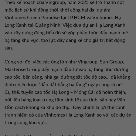
Theo kế hoạch của Vingroup, năm 2025 sẽ trở thành cột
mốc lịch sử khi đồng thời khởi công hai đại dự án:
Vinhomes Green Paradise tại TP.HCM và Vinhomes Hạ
Long Xanh tại Quảng Ninh. Việc đưa dự án Hạ Long Xanh
vào xây dựng đúng tiến độ sẽ góp phần thúc đẩy mạnh mẽ
hạ tầng khu vực, tạo lực đẩy đáng kể cho giá trị bất động
sản.
Cùng với đó, việc các ông lớn như Vingroup, Sun Group,
Masterise Group đẩy mạnh đầu tư vào hạ tầng như đường
cao tốc, bến cảng, nhà ga, đường sắt tốc độ cao… đã khẳng
định chiến lược “dẫn dắt bằng hạ tầng” ngày càng rõ nét.
Cụ thể, tuyến cao tốc Hạ Long – Móng Cái đã hoàn thiện,
nối liền hàng loạt trung tâm kinh tế của tỉnh; sân bay Vân
Đồn cách không xa khu đô thị… Đây chính là lợi thế cạnh
tranh hiếm có của Vinhomes Hạ Long Xanh so với các dự án
trong cùng khu vực.