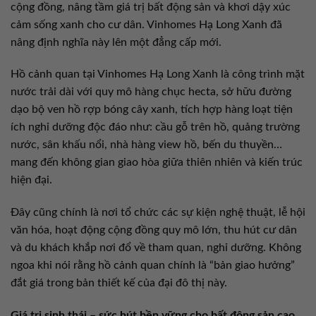
cộng đồng, nâng tầm giá trị bất động sản và khơi dậy xúc
cảm sống xanh cho cư dân. Vinhomes Hạ Long Xanh đã
nâng định nghĩa này lên một đẳng cấp mới.
Hồ cảnh quan tại Vinhomes Hạ Long Xanh là công trình mặt
nước trải dài với quy mô hàng chục hecta, sở hữu đường
dạo bộ ven hồ rợp bóng cây xanh, tích hợp hàng loạt tiện
ích nghỉ dưỡng độc đáo như: cầu gỗ trên hồ, quảng trường
nước, sân khấu nổi, nhà hàng view hồ, bến du thuyền…
mang đến không gian giao hòa giữa thiên nhiên và kiến trúc
hiện đại.
Đây cũng chính là nơi tổ chức các sự kiện nghệ thuật, lễ hội
văn hóa, hoạt động cộng đồng quy mô lớn, thu hút cư dân
và du khách khắp nơi đổ về tham quan, nghỉ dưỡng. Không
ngoa khi nói rằng hồ cảnh quan chính là “bản giao hưởng”
đắt giá trong bản thiết kế của đại đô thị này.
Giá trị sinh thái – sức hút bền vững cho bất động sản cao