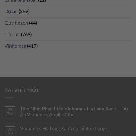
Dự án
(399)
Quy hoạch
(44)
Tin tức
(769)
Vinhomes
(417)
BÀI VIẾT MỚI
Tầm Nhìn Phát Triển Vinhomes Hạ Long Xanh – Dự
25
Th6
Án Vinhomes Apollo City
Vinhomes Hạ Long Xanh có sổ đỏ không?
24
Th6