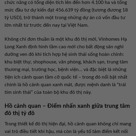
chức năng có tổng diện tích lên đến hơn 4.100 ha và tổng
mức đầu tư dự kiến đạt 456.639 tỷ đồng (tương đương 18
tỷ USD), trở thành một trong những dự án có vốn đầu tư
lớn nhất từ trước đến nay tại Việt Nam.
Không chỉ đơn thuần là một khu đô thị mới, Vinhomes Hạ
Long Xanh định hình tầm cao mới cho bất động sản nghỉ
dưỡng ven đô khi tích hợp hệ sinh thái sống hoàn chỉnh:
khu biệt thự, shophouse, văn phòng, khách sạn, trung tâm
thương mại, trường học, bệnh viện… và đặc biệt là những
tiện ích cảnh quan tầm cỡ quốc tế – trong đó nổi bật nhất
chính là hồ cảnh quan xanh mát, được mệnh danh là “trái
tim sinh thái” của toàn bộ khu đô thị này.
Hồ cảnh quan – Điểm nhấn xanh giữa trung tâm
đô thị tỷ đô
Trong thiết kế đô thị hiện đại, hồ cảnh quan không chỉ mang
vai trò điều tiết khí hậu, mà còn là yếu tố tâm điểm kết nối