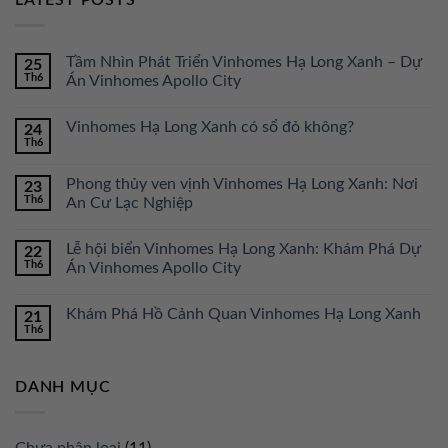
LATEST POSTS
Tầm Nhìn Phát Triển Vinhomes Hạ Long Xanh – Dự
25
Th6
Án Vinhomes Apollo City
Vinhomes Hạ Long Xanh có sổ đỏ không?
24
Th6
Phong thủy ven vịnh Vinhomes Hạ Long Xanh: Nơi
23
Th6
An Cư Lạc Nghiệp
Lễ hội biển Vinhomes Hạ Long Xanh: Khám Phá Dự
22
Th6
Án Vinhomes Apollo City
Khám Phá Hồ Cảnh Quan Vinhomes Hạ Long Xanh
21
Th6
DANH MỤC
Chưa phân loại
(11)