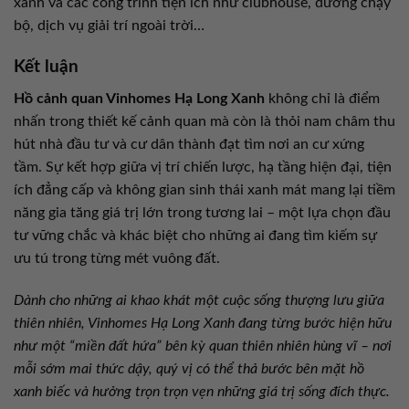
xanh và các công trình tiện ích như clubhouse, đường chạy
bộ, dịch vụ giải trí ngoài trời…
Kết luận
Hồ cảnh quan Vinhomes Hạ Long Xanh
không chỉ là điểm
nhấn trong thiết kế cảnh quan mà còn là thỏi nam châm thu
hút nhà đầu tư và cư dân thành đạt tìm nơi an cư xứng
tầm. Sự kết hợp giữa vị trí chiến lược, hạ tầng hiện đại, tiện
ích đẳng cấp và không gian sinh thái xanh mát mang lại tiềm
năng gia tăng giá trị lớn trong tương lai – một lựa chọn đầu
tư vững chắc và khác biệt cho những ai đang tìm kiếm sự
ưu tú trong từng mét vuông đất.
Dành cho những ai khao khát một cuộc sống thượng lưu giữa
thiên nhiên, Vinhomes Hạ Long Xanh đang từng bước hiện hữu
như một “miền đất hứa” bên kỳ quan thiên nhiên hùng vĩ – nơi
mỗi sớm mai thức dậy, quý vị có thể thả bước bên mặt hồ
xanh biếc và hưởng trọn trọn vẹn những giá trị sống đích thực.