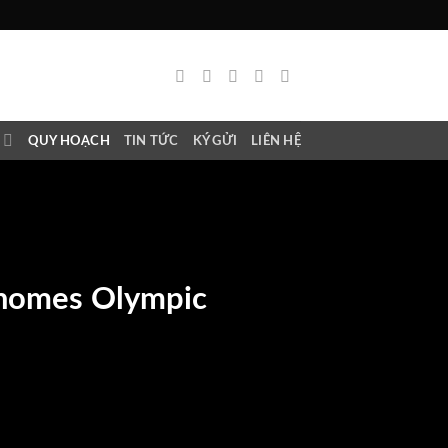
N
QUY HOẠCH
TIN TỨC
KÝ GỬI
LIÊN HỆ
nhomes Olympic