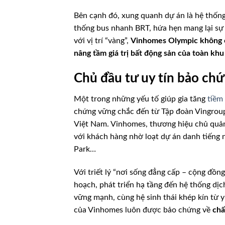
Bên cạnh đó, xung quanh dự án là hệ thống
thống bus nhanh BRT, hứa hẹn mang lại sự d
với vị trí “vàng”,
Vinhomes Olympic không ch
nâng tầm giá trị bất động sản của toàn kh
Chủ đầu tư uy tín bảo ch
Một trong những yếu tố giúp gia tăng
tiềm
chứng vững chắc đến từ Tập đoàn Vingroup 
Việt Nam. Vinhomes, thương hiệu chủ quản
với khách hàng nhờ loạt dự án danh tiếng
Park…
Với triết lý “nơi sống đẳng cấp – cộng đồ
hoạch, phát triển hạ tầng đến hệ thống dịc
vững mạnh, cùng hệ sinh thái khép kín từ y
của Vinhomes luôn được bảo chứng về
chấ