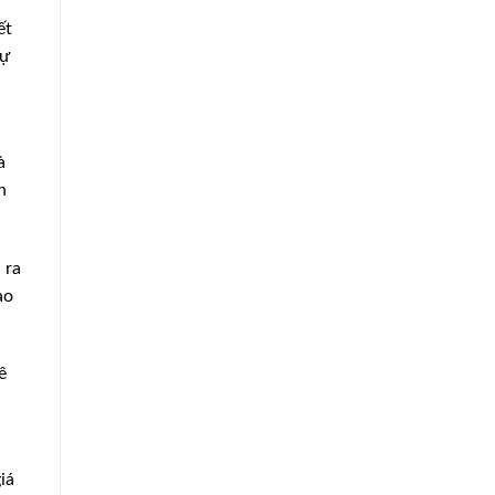
ết
sự
à
n
 ra
ạo
ê
iá