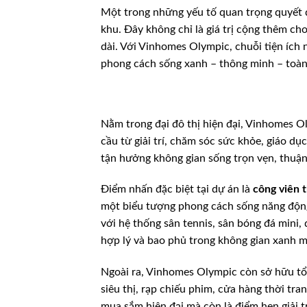
Một trong những yếu tố quan trọng quyết
khu. Đây không chỉ là giá trị cộng thêm c
dài. Với Vinhomes Olympic, chuỗi tiện ích 
phong cách sống xanh – thông minh – toàn
Nằm trong đại đô thị hiện đại, Vinhomes Ol
cầu từ giải trí, chăm sóc sức khỏe, giáo d
tận hưởng không gian sống trọn vẹn, thuận 
Điểm nhấn đặc biệt tại dự án là
công viên 
một biểu tượng phong cách sống năng động 
với hệ thống sân tennis, sân bóng đá mini, 
hợp lý và bao phủ trong không gian xanh m
Ngoài ra, Vinhomes Olympic còn sở hữu t
siêu thị, rạp chiếu phim, cửa hàng thời tr
mua sắm hiện đại mà còn là điểm hẹn giải t