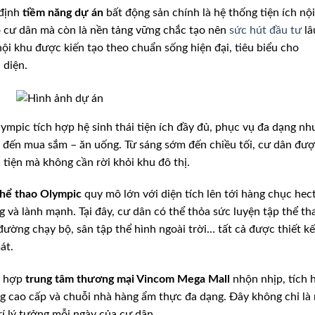
 định
tiềm năng dự án
bất động sản chính là hệ thống tiện ích nội
ho cư dân mà còn là nền tảng vững chắc tạo nên
sức hút đầu tư
lâ
nội khu được kiến tạo theo chuẩn sống hiện đại, tiêu biểu cho
 diện.
ympic tích hợp hệ sinh thái tiện ích đầy đủ, phục vụ đa dạng nh
ục đến mua sắm – ăn uống. Từ sáng sớm đến chiều tối, cư dân đư
tiện mà không cần rời khỏi khu đô thị.
thể thao Olympic
quy mô lớn với diện tích lên tới hàng chục hec
và lành mạnh. Tại đây, cư dân có thể thỏa sức luyện tập thể th
đường chạy bộ, sân tập thể hình ngoài trời… tất cả được thiết kế
át.
ổ hợp
trung tâm thương mại Vincom Mega Mall
nhộn nhịp, tích 
ang cao cấp và chuỗi nhà hàng ẩm thực đa dạng. Đây không chỉ là 
rí lý tưởng mỗi ngày của cư dân.