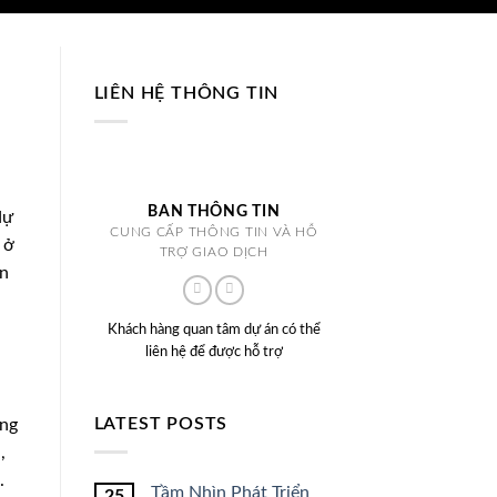
LIÊN HỆ THÔNG TIN
BAN THÔNG TIN
dự
CUNG CẤP THÔNG TIN VÀ HỖ
 ở
TRỢ GIAO DỊCH
ển
Khách hàng quan tâm dự án có thể
liên hệ để được hỗ trợ
u
LATEST POSTS
ung
,
.
Tầm Nhìn Phát Triển
25