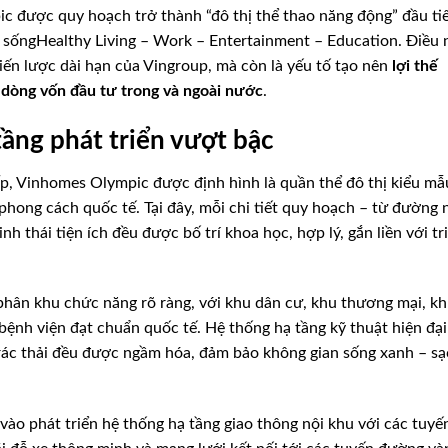
c được quy hoạch trở thành “đô thị thể thao năng động” đầu ti
tố sốngHealthy Living – Work – Entertainment – Education. Điều 
iến lược dài hạn của Vingroup, mà còn là yếu tố tạo nên
lợi thế
 dòng vốn đầu tư trong và ngoài nước
.
ầng phát triển vượt bậc
p, Vinhomes Olympic được định hình là quần thể đô thị kiểu mẫ
hong cách quốc tế. Tại đây, mỗi chi tiết quy hoạch – từ đường 
nh thái tiện ích đều được bố trí khoa học, hợp lý, gắn liền với tr
phân khu chức năng rõ ràng, với khu dân cư, khu thương mại, k
bệnh viện đạt chuẩn quốc tế. Hệ thống hạ tầng kỹ thuật hiện đại
 rác thải đều được ngầm hóa, đảm bảo không gian sống xanh – s
vào phát triển hệ thống hạ tầng giao thông nội khu với các tuyế