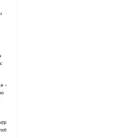
u
u
ợc
ta –
ao
hợp
nơi