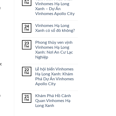
Th6
Vinhomes Hạ Long
ệ
Xanh – Dự Án
Vinhomes Apollo City
Vinhomes Hạ Long
24
Th6
Xanh có sổ đỏ không?
Phong thủy ven vịnh
23
Th6
Vinhomes Hạ Long
Xanh: Nơi An Cư Lạc
Nghiệp
ộc
Lễ hội biển Vinhomes
22
Th6
Hạ Long Xanh: Khám
Phá Dự Án Vinhomes
Apollo City
h
Khám Phá Hồ Cảnh
21
Th6
Quan Vinhomes Hạ
Long Xanh