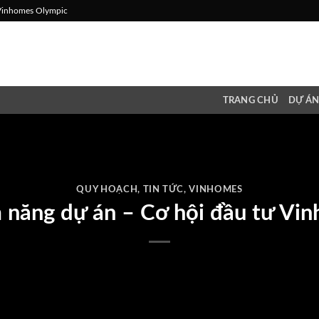
 Vinhomes Olympic
TRANG CHỦ
DỰ Á
QUY HOẠCH
,
TIN TỨC
,
VINHOMES
 năng dự án – Cơ hội đầu tư Vi