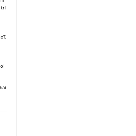
nh
trị
oT,
nơi
bài