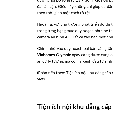
đường nội bộ rộng từ 13 – 30m, kết hợp bã
đai lân cận. Điều này không chỉ giúp cư dâ
theo thời gian một cách rõ rệt.
Ngoài ra, với chủ trương phát triển đô th
trong từng hạng mục quy hoạch như: hệ thố
camera an ninh AI… Tất cả tạo nên một ch
Chính nhờ vào quy hoạch bài bản và hạ tầ
Vinhomes Olympic
ngày càng được củng cố
an cư lý tưởng, mà còn là kênh đầu tư sinh
(Phần tiếp theo: Tiện ích nội khu đẳng cấp
viết)
Tiện ích nội khu đẳng cấ