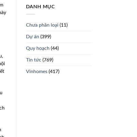
ên
DANH MỤC
này
Chưa phân loại
(11)
Dự án
(399)
Quy hoạch
(44)
u,
Tin tức
(769)
nội
iết
Vinhomes
(417)
hu
ạch
n