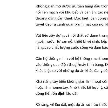
Không gian mở
được ưu tiên hàng đầu tron
nối liền mạch với khu bếp và bàn ăn, tạo
thoáng đãng cần thiết. Đặc biệt, ban công
tuyệt đẹp ra cảnh quan xanh mát của nội 
Vật liệu xây dựng và nội thất sử dụng tro
ngoài nước. Từ sàn gỗ, thiết bị vệ sinh, bế
nâng cao chất lượng cuộc sống và đảm bảo l
Căn hộ thông minh với hệ thống smarthome 
vào thông qua điện thoại/máy tính bảng. Đ
khác biệt so với những dự án khác đang có 
Khả năng tùy biến không gian linh hoạt cũn
hoặc làm homestay. Nhờ thiết kế hợp lý, 
dòng tiền ổn định lâu dài
.
Rõ ràng, về lâu dài, một dự án sở hữu thiế