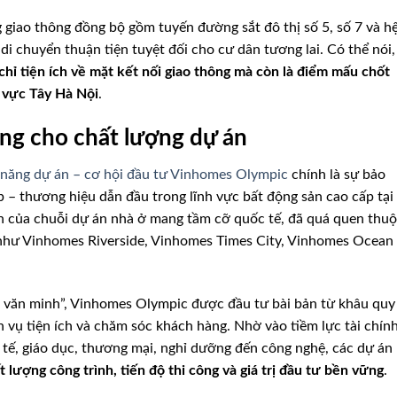
 giao thông đồng bộ gồm tuyến đường sắt đô thị số 5, số 7 và h
i chuyển thuận tiện tuyệt đối cho cư dân tương lai. Có thể nói,
ỉ tiện ích về mặt kết nối giao thông mà còn là điểm mấu chốt
u vực Tây Hà Nội
.
ứng cho chất lượng dự án
 năng dự án – cơ hội đầu tư Vinhomes Olympic
chính là sự bảo
– thương hiệu dẫn đầu trong lĩnh vực bất động sản cao cấp tại
 của chuỗi dự án nhà ở mang tầm cỡ quốc tế, đã quá quen thu
 như Vinhomes Riverside, Vinhomes Times City, Vinhomes Ocean
ng văn minh”, Vinhomes Olympic được đầu tư bài bản từ khâu quy
h vụ tiện ích và chăm sóc khách hàng. Nhờ vào tiềm lực tài chín
 tế, giáo dục, thương mại, nghỉ dưỡng đến công nghệ, các dự án
t lượng công trình, tiến độ thi công và giá trị đầu tư bền vững
.