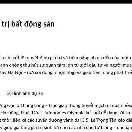
 trị bất động sản
iêu chí cốt lõi quyết định giá trị và tiềm năng phát triển của một 
anh chóng thu hút sự quan tâm lớn từ giới đầu tư và người mua
 Tây Hà Nội – nơi sôi động, nhộn nhịp và giàu tiềm năng phát tri
ờng Đại lộ Thăng Long – trục giao thông huyết mạch đi qua nhiề
Hà Đông, Hoài Đức – Vinhomes Olympic kết nối dễ dàng tới tr
thời, liền kề các tuyến đường vành đai 3.5, Lê Trọng Tấn kéo dài
 giúp gia tăng giá trị sinh lời cho các nhà đầu tư trung – dài hạn