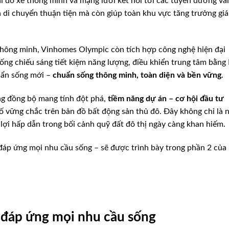
i đỗ xe thông minh và mạng lưới kết nối tới các tuyến đường và
n di chuyển thuận tiện mà còn giúp toàn khu vực tăng trưởng giá 
ị thông minh, Vinhomes Olympic còn tích hợp công nghệ hiện đại
ng chiếu sáng tiết kiệm năng lượng, điều khiển trung tâm bằng I
uẩn sống mới –
chuẩn sống thông minh, toàn diện và bền vững
.
ng đồng bộ mang tính đột phá,
tiềm năng dự án – cơ hội đầu tư
 vững chắc trên bản đồ bất động sản thủ đô. Đây không chỉ là 
 lợi hấp dẫn trong bối cảnh quỹ đất đô thị ngày càng khan hiếm.
 đáp ứng mọi nhu cầu sống – sẽ được trình bày trong phần 2 của 
p đáp ứng mọi nhu cầu sống