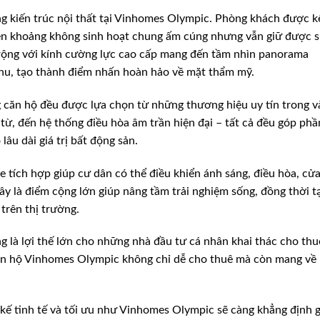
g kiến trúc nội thất tại Vinhomes Olympic. Phòng khách được k
 nên khoảng không sinh hoạt chung ấm cúng nhưng vẫn giữ được 
 rộng với kính cường lực cao cấp mang đến tầm nhìn panorama
khu, tạo thành điểm nhấn hoàn hảo về mặt thẩm mỹ.
ng căn hộ đều được lựa chọn từ những thương hiệu uy tín trong v
p từ, đến hệ thống điều hòa âm trần hiện đại – tất cả đều góp phầ
âu dài giá trị bất động sản.
tích hợp giúp cư dân có thể điều khiển ánh sáng, điều hòa, cửa
ây là điểm cộng lớn giúp nâng tầm trải nghiệm sống, đồng thời t
trên thị trường.
g là lợi thế lớn cho những nhà đầu tư cá nhân khai thác cho thu
căn hộ Vinhomes Olympic không chỉ dễ cho thuê mà còn mang về
t kế tinh tế và tối ưu như Vinhomes Olympic sẽ càng khẳng định g