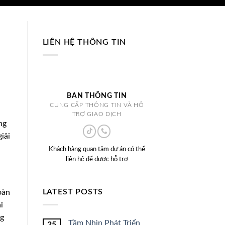
LIÊN HỆ THÔNG TIN
BAN THÔNG TIN
CUNG CẤP THÔNG TIN VÀ HỖ
TRỢ GIAO DỊCH
ng
iải
Khách hàng quan tâm dự án có thể
liên hệ để được hỗ trợ
LATEST POSTS
oàn
i
ng
Tầm Nhìn Phát Triển
25