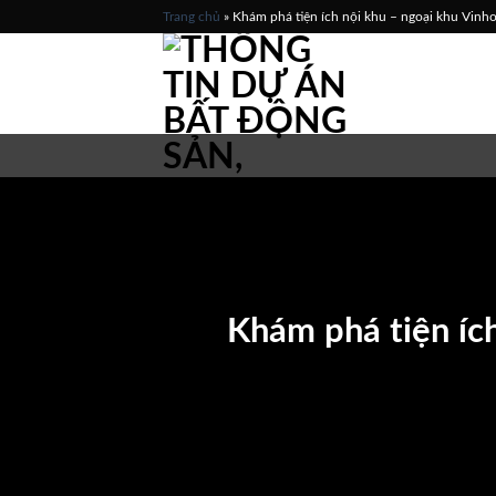
Skip
Trang chủ
»
Khám phá tiện ích nội khu – ngoại khu Vin
to
content
Khám phá tiện íc