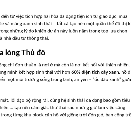
n từ việc tích hợp hài hòa đa dạng tiện ích từ giáo dục, mua
ỏe và mảng xanh sinh thái – tất cả tạo nên một quần thể đô thị k
rong những lý do khiến dự án này luôn nằm trong top lựa chọn
và nhà đầu tư thông thái.
a lòng Thủ đô
g chỉ đơn thuần là nơi ở mà còn là nơi kết nối với thiên nhiên
ông minh kết hợp sinh thái với hơn
60% diện tích cây xanh
, hồ đ
đến một môi trường sống trong lành, an yên – “ốc đảo xanh” giữa
mát, lối dạo bộ rộng rãi, cùng hệ sinh thái đa dạng bao gồm tiểu
hiên,… tạo nên cảm giác thư thái sau những giờ làm việc căng
trong từng khu block căn hộ với giếng trời đón gió, ban công tr