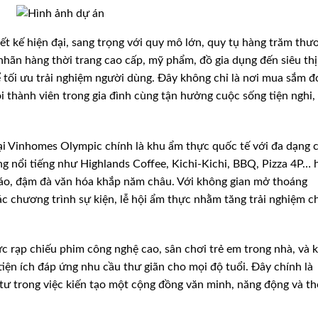
t kế hiện đại, sang trọng với quy mô lớn, quy tụ hàng trăm thư
 nhãn hàng thời trang cao cấp, mỹ phẩm, đồ gia dụng đến siêu thị
để tối ưu trải nghiệm người dùng. Đây không chỉ là nơi mua sắm 
 thành viên trong gia đình cùng tận hưởng cuộc sống tiện nghi,
ại Vinhomes Olympic chính là khu ẩm thực quốc tế với đa dạng 
g nổi tiếng như Highlands Coffee, Kichi-Kichi, BBQ, Pizza 4P… 
đáo, đậm đà văn hóa khắp năm châu. Với không gian mở thoáng
c chương trình sự kiện, lễ hội ẩm thực nhằm tăng trải nghiệm c
c rạp chiếu phim công nghệ cao, sân chơi trẻ em trong nhà, và 
tiện ích đáp ứng nhu cầu thư giãn cho mọi độ tuổi. Đây chính là
tư trong việc kiến tạo một cộng đồng văn minh, năng động và th