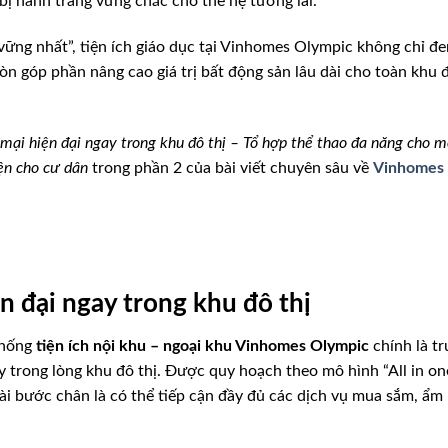
bị hành trang vững chắc cho thế hệ tương lai.
ững nhất”, tiện ích giáo dục tại Vinhomes Olympic không chỉ đ
òn góp phần nâng cao giá trị bất động sản lâu dài cho toàn khu 
ại hiện đại ngay trong khu đô thị – Tổ hợp thể thao đa năng cho m
ện cho cư dân
trong phần 2 của bài viết chuyên sâu về
Vinhomes
 đại ngay trong khu đô thị
thống
tiện ích nội khu – ngoại khu Vinhomes Olympic
chính là t
trong lòng khu đô thị. Được quy hoạch theo mô hình “All in on
 vài bước chân là có thể tiếp cận đầy đủ các dịch vụ mua sắm, ẩm