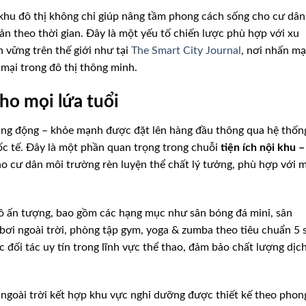
khu đô thị không chỉ giúp nâng tầm phong cách sống cho cư dân
sản theo thời gian. Đây là một yếu tố chiến lược phù hợp với xu
 vững trên thế giới như tại
The Smart City Journal
, nơi nhấn m
 mại trong đô thị thông minh.
ho mọi lứa tuổi
ăng động – khỏe mạnh được đặt lên hàng đầu thông qua hệ thốn
ốc tế. Đây là một phần quan trọng trong chuỗi
tiện ích nội khu –
o cư dân môi trường rèn luyện thể chất lý tưởng, phù hợp với 
mô ấn tượng, bao gồm các hạng mục như sân bóng đá mini, sân
 bơi ngoài trời, phòng tập gym, yoga & zumba theo tiêu chuẩn 5 
đối tác uy tín trong lĩnh vực thể thao, đảm bảo chất lượng dịc
ngoài trời kết hợp khu vực nghỉ dưỡng được thiết kế theo phon