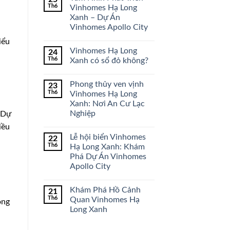
Th6
Vinhomes Hạ Long
Xanh – Dự Án
Vinhomes Apollo City
iểu
Vinhomes Hạ Long
24
Th6
Xanh có sổ đỏ không?
Phong thủy ven vịnh
23
Th6
Vinhomes Hạ Long
Xanh: Nơi An Cư Lạc
Nghiệp
. Dự
iều
Lễ hội biển Vinhomes
22
Th6
Hạ Long Xanh: Khám
Phá Dự Án Vinhomes
Apollo City
Khám Phá Hồ Cảnh
21
Th6
Quan Vinhomes Hạ
ồng
Long Xanh