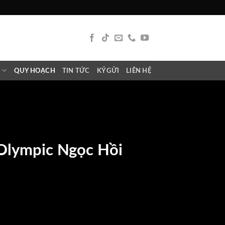
N
QUY HOẠCH
TIN TỨC
KÝ GỬI
LIÊN HỆ
 Olympic Ngọc Hồi