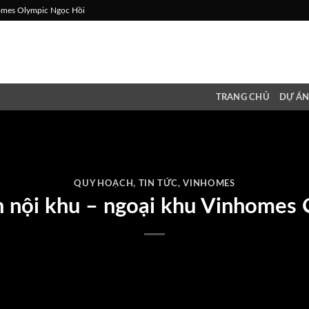
homes Olympic Ngọc Hồi
TRANG CHỦ
DỰ Á
QUY HOẠCH
,
TIN TỨC
,
VINHOMES
h nội khu – ngoại khu Vinhomes