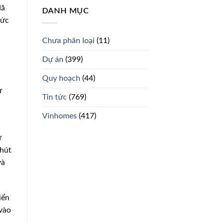
dã
DANH MỤC
sức
Chưa phân loại
(11)
Dự án
(399)
Quy hoạch
(44)
ự
Tin tức
(769)
Vinhomes
(417)
ừ
phút
và
iển
vào