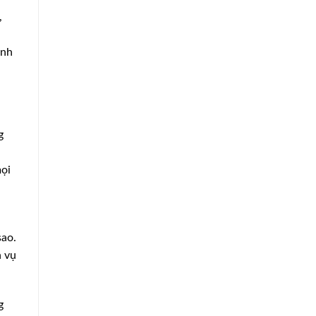
,
ạnh
g
mọi
sao.
h vụ
g