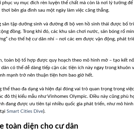
 phục vụ mục đích rèn luyện thể chất mà còn là nơi lý tưởng để
 thơi bên gia đình sau một ngày làm việc căng thẳng.
 sân tập dưỡng sinh và đường đi bộ ven hồ sinh thái được bố trí
 cộng đồng. Trong khi đó, các khu sân chơi nước, sân bóng rổ min
ờng” cho thế hệ cư dân nhí – nơi các em được vận động, phát tri
n, toàn bộ tổ hợp được quy hoạch theo mô hình mở – tạo kết nố
dân có thể dễ dàng tiếp cận các tiện ích này ngay trong khuôn 
lành mạnh trở nên thuận tiện hơn bao giờ hết.
 thể thao đa dạng và hiện đại đóng vai trò quan trọng trong việ
 các đô thị kiểu mẫu như Vinhomes Olympic. Điều này cũng phù h
h đang được ưu tiên tại nhiều quốc gia phát triển, như mô hình
 tại
Smart Cities Dive
).
e toàn diện cho cư dân