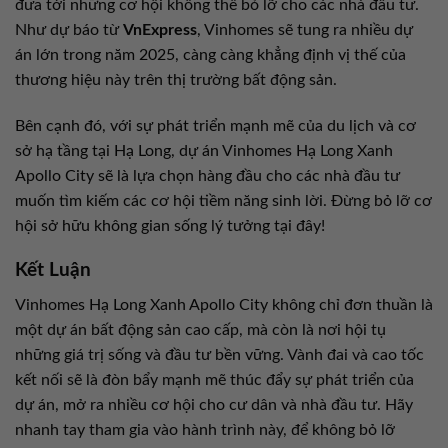
đưa tới những cơ hội không thể bỏ lỡ cho các nhà đầu tư.
Như dự báo từ
VnExpress
, Vinhomes sẽ tung ra nhiều dự
án lớn trong năm 2025, càng càng khẳng định vị thế của
thương hiệu này trên thị trường bất động sản.
Bên cạnh đó, với sự phát triển mạnh mẽ của du lịch và cơ
sở hạ tầng tại Hạ Long, dự án Vinhomes Hạ Long Xanh
Apollo City sẽ là lựa chọn hàng đầu cho các nhà đầu tư
muốn tìm kiếm các cơ hội tiềm năng sinh lời. Đừng bỏ lỡ cơ
hội sở hữu không gian sống lý tưởng tại đây!
Kết Luận
Vinhomes Hạ Long Xanh Apollo City không chỉ đơn thuần là
một dự án bất động sản cao cấp, mà còn là nơi hội tụ
những giá trị sống và đầu tư bền vững. Vành đai và cao tốc
kết nối sẽ là đòn bẩy mạnh mẽ thúc đẩy sự phát triển của
dự án, mở ra nhiều cơ hội cho cư dân và nhà đầu tư. Hãy
nhanh tay tham gia vào hành trình này, để không bỏ lỡ