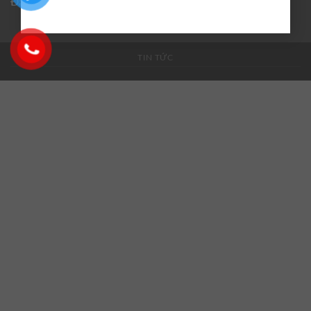
Đại diện: Phạm Xuân Hải
TIN TỨC