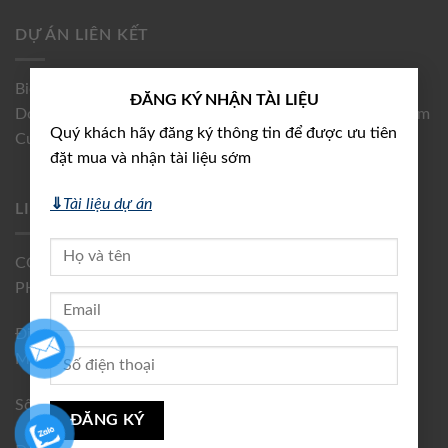
DỰ ÁN LIÊN KẾT
×
Biệt thự An Estate
,
Vinhomes Cổ Loa
,
BGI Topaz
ĐĂNG KÝ NHẬN TÀI LIỆU
Downtown
,
BGI Bắc Giang
,
Dự án
,
Đầu tư
,
Vinhomes
,
Nam
Quý khách hãy đăng ký thông tin để được ưu tiên
Cường
đặt mua và nhận tài liệu sớm
⇓
Tài liệu dự án
LIÊN HỆ
CÔNG TY CỔ PHẦN DỊCH VỤ BẤT ĐỘNG SẢN VẠN
PHÚC AN GIA
Địa chỉ: Số 1, ngách 371/21 đường Đại Mỗ, phường Đại
Mỗ, quận Nam Từ Liêm, Hà Nội, Việt Nam
Số điện thoại: 0915170332