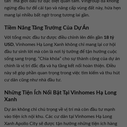
tấn” mà giới đầu tư đặc biệt quan tâm. Vingroup đã không
ngừng đầu tư để cải tạo và nâng cấp vùng đất này, hứa hẹn
mang lại nhiều bất ngờ trong tương lai gần.
Tiềm Năng Tăng Trưởng Của Dự Án
Với tổng mức đầu tư được điều chỉnh lên đến gần
18 tỷ
USD
, Vinhomes Hạ Long Xanh không chỉ mang lại cơ hội
đầu tư sinh lời mà còn là nơi lý tưởng để tận hưởng cuộc
sống sang trọng. “Chìa khóa” cho sự thành công của dự án
chính là vị trí đắc địa và hạ tầng kết nối hoàn thiện. Điều
này sẽ góp phần quan trọng trong việc tìm kiếm và thu hút
cư dân cũng như nhà đầu tư.
Những Tiện Ích Nổi Bật Tại Vinhomes Hạ Long
Xanh
Dự án không chỉ chú trọng về vị trí mà còn đầu tư mạnh
vào tiện ích nội khu. Các cư dân tại Vinhomes Hạ Long
Xanh Apollo City sẽ được tận hưởng những tiện ích hàng