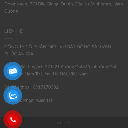
Downtown
,
BGI Bắc Giang
,
Dự án
,
Đầu tư
,
Vinhomes
,
Nam
Cường
LIÊN HỆ
CÔNG TY CỔ PHẦN DỊCH VỤ BẤT ĐỘNG SẢN VẠN
PHÚC AN GIA
Địa chỉ: Số 1, ngách 371/21 đường Đại Mỗ, phường Đại
Mỗ, quận Nam Từ Liêm, Hà Nội, Việt Nam
Số điện thoại: 0915170332
Đại diện: Phạm Xuân Hải
TIN TỨC