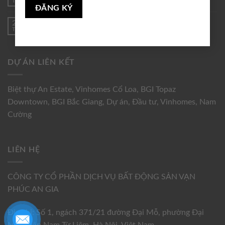
Th6
Phong thủy ven vịnh Vinhomes Hạ Long Xanh: Nơi
23
Th6
An Cư Lạc Nghiệp
DỰ ÁN LIÊN KẾT
Biệt thự An Estate
,
Vinhomes Cổ Loa
,
BGI Topaz
Downtown
,
BGI Bắc Giang
,
Dự án
,
Đầu tư
,
Vinhomes
,
Nam
Cường
LIÊN HỆ
CÔNG TY CỔ PHẦN DỊCH VỤ BẤT ĐỘNG SẢN VẠN
PHÚC AN GIA
Địa chỉ: Số 1, ngách 371/21 đường Đại Mỗ, phường Đại