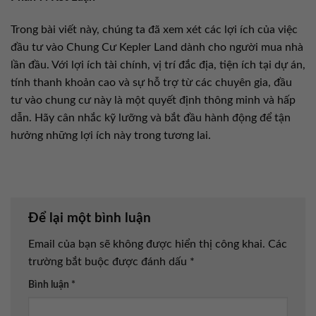
Trong bài viết này, chúng ta đã xem xét các lợi ích của việc
đầu tư vào Chung Cư Kepler Land dành cho người mua nhà
lần đầu. Với lợi ích tài chính, vị trí đắc địa, tiện ích tại dự án,
tính thanh khoản cao và sự hỗ trợ từ các chuyên gia, đầu
tư vào chung cư này là một quyết định thông minh và hấp
dẫn. Hãy cân nhắc kỹ lưỡng và bắt đầu hành động để tận
hưởng những lợi ích này trong tương lai.
Để lại một bình luận
Email của bạn sẽ không được hiển thị công khai.
Các
trường bắt buộc được đánh dấu
*
Bình luận
*