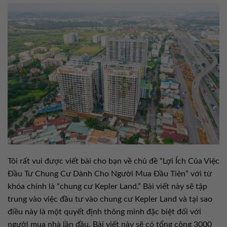
Tôi rất vui được viết bài cho bạn về chủ đề “Lợi Ích Của Việc
Đầu Tư Chung Cư Dành Cho Người Mua Đầu Tiên” với từ
khóa chính là “chung cư Kepler Land.” Bài viết này sẽ tập
trung vào việc đầu tư vào chung cư Kepler Land và tại sao
điều này là một quyết định thông minh đặc biệt đối với
người mua nhà lần đầu. Bài viết này sẽ có tổng cộng 3000