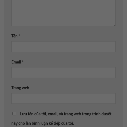
Tên
*
Email
*
Trang web
Lưu tên của tôi, email, và trang web trong trình duyệt
này cho lần bình luận kế tiếp của tôi.