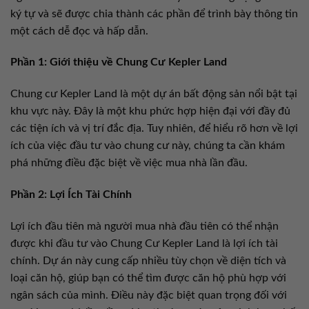
ký tự và sẽ được chia thành các phần để trình bày thông tin
một cách dễ đọc và hấp dẫn.
Phần 1: Giới thiệu về Chung Cư Kepler Land
Chung cư Kepler Land là một dự án bất động sản nổi bật tại
khu vực này. Đây là một khu phức hợp hiện đại với đầy đủ
các tiện ích và vị trí đắc địa. Tuy nhiên, để hiểu rõ hơn về lợi
ích của việc đầu tư vào chung cư này, chúng ta cần khám
phá những điều đặc biệt về việc mua nhà lần đầu.
Phần 2: Lợi Ích Tài Chính
Lợi ích đầu tiên mà người mua nhà đầu tiên có thể nhận
được khi đầu tư vào Chung Cư Kepler Land là lợi ích tài
chính. Dự án này cung cấp nhiều tùy chọn về diện tích và
loại căn hộ, giúp bạn có thể tìm được căn hộ phù hợp với
ngân sách của mình. Điều này đặc biệt quan trọng đối với