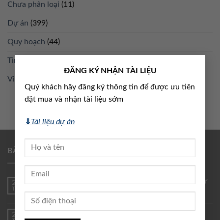
Chưa phân loại
(11)
Dự án
(399)
Quy hoạch
(44)
×
Tin tức
(769)
ĐĂNG KÝ NHẬN TÀI LIỆU
Vinhomes
(417)
Quý khách hãy đăng ký thông tin để được ưu tiên
đặt mua và nhận tài liệu sớm
⇓
Tài liệu dự án
BÀI VIẾT MỚI
Tầm Nhìn Phát Triển Vinhomes Hạ Long Xanh – Dự
25
Th6
Án Vinhomes Apollo City
Vinhomes Hạ Long Xanh có sổ đỏ không?
24