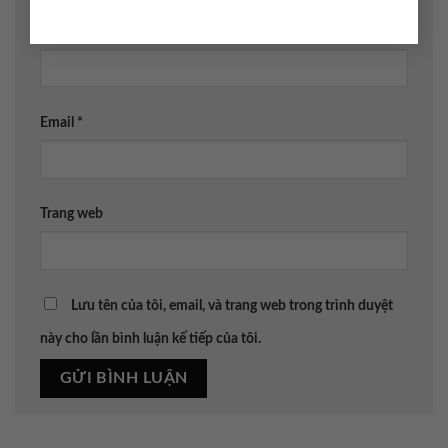
Tên
*
Email
*
Trang web
Lưu tên của tôi, email, và trang web trong trình duyệt
này cho lần bình luận kế tiếp của tôi.