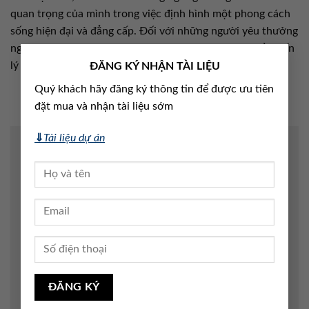
quan trọng của mình trong việc định hình một phong cách
sống hiện đại và đẳng cấp. Đối với những người yêu thưởng
ngoạn và trân trọng văn hóa, Lumi Hanoi chính là điểm đến
×
lý tưởng.
ĐĂNG KÝ NHẬN TÀI LIỆU
Quý khách hãy đăng ký thông tin để được ưu tiên
đặt mua và nhận tài liệu sớm
⇓
Tài liệu dự án
Để lại một bình luận
Email của bạn sẽ không được hiển thị công khai.
Các
trường bắt buộc được đánh dấu
*
Bình luận
*