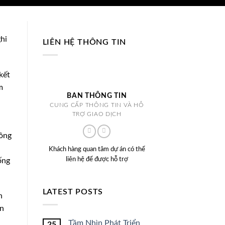
hi
LIÊN HỆ THÔNG TIN
kết
m
BAN THÔNG TIN
CUNG CẤP THÔNG TIN VÀ HỖ
TRỢ GIAO DỊCH
hông
Khách hàng quan tâm dự án có thể
liên hệ để được hỗ trợ
ống
LATEST POSTS
n
an
i
Tầm Nhìn Phát Triển
25