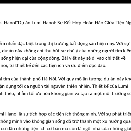
umi Hanoi”Dự án Lumi Hanoi: Sự Kết Hợp Hoàn Hảo Giữa Tiện Ng
m nhấn đặc biệt trong thị trường bất động sản hiện nay. Với sự 
, dự án này không chỉ thu hút sự chú ý của những người tìm kiế
ống hiện đại của cộng đồng. Bài viết này sẽ đi vào chi tiết về
i, từ thiết kế đến các tiện ích và ưu điểm độc đáo.
rái tim của thành phố Hà Nội. Với quy mô ấn tượng, dự án này k
ận dụng tối đa nguồn tài nguyên thiên nhiên. Thiết kế của Lumi
h thép, nhằm tối ưu hóa không gian và tạo ra một môi trường s
 Hanoi là sự tích hợp các tiện ích thông minh. Với sự phát triể
g thông minh vào không gian sống đã trở thành một xu hướng qu
cư dân những tiện ích cơ bản mà còn là ngôi nhà của những giả