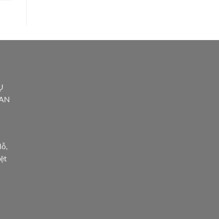
Ụ
 AN
ỗ,
ệt