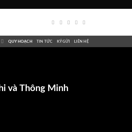
N
QUY HOẠCH
TIN TỨC
KÝ GỬI
LIÊN HỆ
hi và Thông Minh