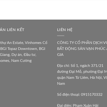
ÁN LIÊN KẾT
LIÊN HỆ
 thự An Estate
,
Vinhomes Cổ
CÔNG TY CỔ PHẦN DỊCH V
,
BGI Topaz Downtown
,
BGI
BẤT ĐỘNG SẢN VẠN PHÚC
 Giang
,
Dự án
,
Đầu tư
,
GIA
homes
,
Nam Cường
Địa chỉ: Số 1, ngách 371/21
đường Đại Mỗ, phường Đại M
quận Nam Từ Liêm, Hà Nội, Vi
Nam
Số điện thoại: 0915170332
Đại diện: Phạm Xuân Hải