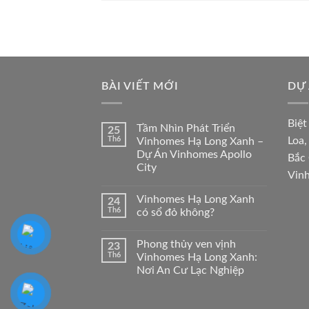
BÀI VIẾT MỚI
DỰ 
Biệt
Tầm Nhìn Phát Triển
25
Th6
Loa
Vinhomes Hạ Long Xanh –
Dự Án Vinhomes Apollo
Bắc
City
Vin
Vinhomes Hạ Long Xanh
24
Th6
có sổ đỏ không?
Phong thủy ven vịnh
23
Th6
Vinhomes Hạ Long Xanh:
Nơi An Cư Lạc Nghiệp