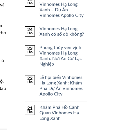
Th6
Vinhomes Hạ Long
 và
Xanh – Dự Án
Vinhomes Apollo City
m
Vinhomes Hạ Long
24
cho
Th6
Xanh có sổ đỏ không?
Phong thủy ven vịnh
23
Th6
Vinhomes Hạ Long
Xanh: Nơi An Cư Lạc
i ở
Nghiệp
Lễ hội biển Vinhomes
22
ộ.
Th6
Hạ Long Xanh: Khám
đáp
Phá Dự Án Vinhomes
Apollo City
n
Khám Phá Hồ Cảnh
21
Th6
Quan Vinhomes Hạ
Long Xanh