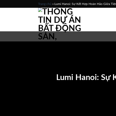
Skip
Trang chủ
»
Lumi Hanoi: Sự Kết Hợp Hoàn Hảo Giữa Tiệ
to
content
Lumi Hanoi: Sự 