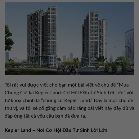
Tôi rất vui được viết cho bạn một bài viết về chủ đề “Mua
Chung Cư Tại Kepler Land: Cơ Hội Đầu Tư Sinh Lời Lớn” với
từ khóa chính là “chung cư Kepler Land.” Đây là một chủ đề
thú vị, và tôi sẽ cố gắng đảm bảo rằng bài viết này đầy đủ và
đáp ứng tất cả yêu cầu bạn đã đưa ra.
Kepler Land – Nơi Cơ Hội Đầu Tư Sinh Lời Lớn