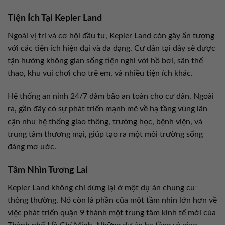
Tiện Ích Tại Kepler Land
Ngoài vị trí và cơ hội đầu tư, Kepler Land còn gây ấn tượng
với các tiện ích hiện đại và đa dạng. Cư dân tại đây sẽ được
tận hưởng không gian sống tiện nghi với hồ bơi, sân thể
thao, khu vui chơi cho trẻ em, và nhiều tiện ích khác.
Hệ thống an ninh 24/7 đảm bảo an toàn cho cư dân. Ngoài
ra, gần đây có sự phát triển mạnh mẽ về hạ tầng vùng lân
cận như hệ thống giao thông, trường học, bệnh viện, và
trung tâm thương mại, giúp tạo ra một môi trường sống
đáng mơ ước.
Tầm Nhìn Tương Lai
Kepler Land không chỉ dừng lại ở một dự án chung cư
thông thường. Nó còn là phần của một tầm nhìn lớn hơn về
việc phát triển quận 9 thành một trung tâm kinh tế mới của