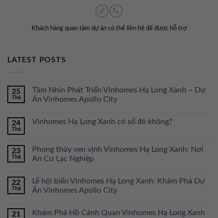
Khách hàng quan tâm dự án có thể liên hệ để được hỗ trợ
LATEST POSTS
Tầm Nhìn Phát Triển Vinhomes Hạ Long Xanh – Dự
25
Th6
Án Vinhomes Apollo City
Vinhomes Hạ Long Xanh có sổ đỏ không?
24
Th6
Phong thủy ven vịnh Vinhomes Hạ Long Xanh: Nơi
23
Th6
An Cư Lạc Nghiệp
Lễ hội biển Vinhomes Hạ Long Xanh: Khám Phá Dự
22
Th6
Án Vinhomes Apollo City
Khám Phá Hồ Cảnh Quan Vinhomes Hạ Long Xanh
21