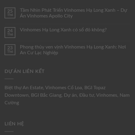
Tầm Nhìn Phát Triển Vinhomes Hạ Long Xanh – Dự
25
Th6
Án Vinhomes Apollo City
Vinhomes Hạ Long Xanh có sổ đỏ không?
24
Th6
Phong thủy ven vịnh Vinhomes Hạ Long Xanh: Nơi
23
Th6
An Cư Lạc Nghiệp
DỰ ÁN LIÊN KẾT
Biệt thự An Estate
,
Vinhomes Cổ Loa
,
BGI Topaz
Downtown
,
BGI Bắc Giang
,
Dự án
,
Đầu tư
,
Vinhomes
,
Nam
Cường
LIÊN HỆ