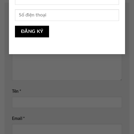
Để lại một bình luận
Email của bạn sẽ không được hiển thị công khai.
Các
trường bắt buộc được đánh dấu
*
Bình luận
*
Tên
*
Email
*