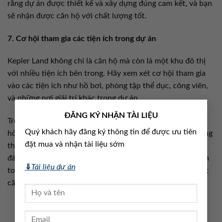
rằng dự án được thiết kế và xây dựng đúng cam kết, và bạn
sẽ nhận được căn hộ với chất lượng tốt.
7. Cơ hội tham gia các tiện ích trong dự án
Kepler Land không chỉ là căn hộ mà còn là một khu đô thị
với nhiều tiện ích bên trong. Hãy xem xét cơ hội tham gia
vào các tiện ích như hồ bơi, phòng tập thể dục, công viên,
và những nơi giải trí khác trong dự án.
×
ĐĂNG KÝ NHẬN TÀI LIỆU
Trong kết luận, việc mua căn hộ tại dự án Kepler Land đòi
Quý khách hãy đăng ký thông tin để được ưu tiên
hỏi sự chú ý đến nhiều khía cạnh khác nhau. Hãy nắm vững
đặt mua và nhận tài liệu sớm
thông tin về vị trí, pháp lý, giá bán, và các yếu tố khác để
đảm bảo rằng bạn đang đầu tư một cách thông minh và an
⇓
Tài liệu dự án
toàn. Kepler Land mang đến một cơ hội tốt để sở hữu một
căn hộ lý tưởng và đầu tư vào tương lai.