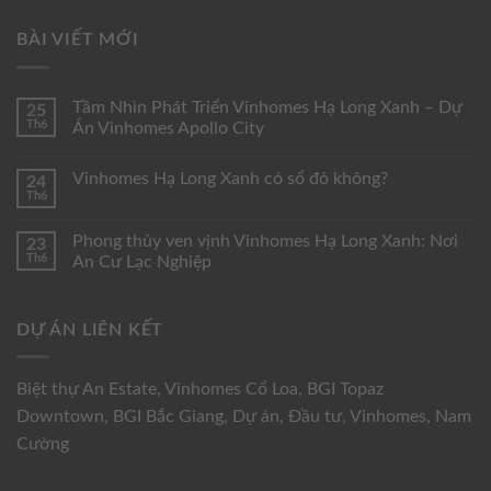
BÀI VIẾT MỚI
Tầm Nhìn Phát Triển Vinhomes Hạ Long Xanh – Dự
25
Th6
Án Vinhomes Apollo City
Vinhomes Hạ Long Xanh có sổ đỏ không?
24
Th6
Phong thủy ven vịnh Vinhomes Hạ Long Xanh: Nơi
23
Th6
An Cư Lạc Nghiệp
DỰ ÁN LIÊN KẾT
Biệt thự An Estate
,
Vinhomes Cổ Loa
,
BGI Topaz
Downtown
,
BGI Bắc Giang
,
Dự án
,
Đầu tư
,
Vinhomes
,
Nam
Cường