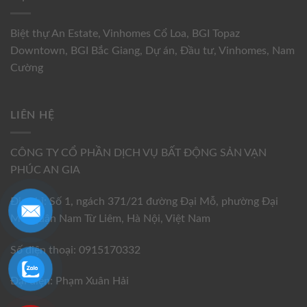
Biệt thự An Estate
,
Vinhomes Cổ Loa
,
BGI Topaz
Downtown
,
BGI Bắc Giang
,
Dự án
,
Đầu tư
,
Vinhomes
,
Nam
Cường
LIÊN HỆ
CÔNG TY CỔ PHẦN DỊCH VỤ BẤT ĐỘNG SẢN VẠN
PHÚC AN GIA
Địa chỉ: Số 1, ngách 371/21 đường Đại Mỗ, phường Đại
Mỗ, quận Nam Từ Liêm, Hà Nội, Việt Nam
Số điện thoại: 0915170332
Đại diện: Phạm Xuân Hải