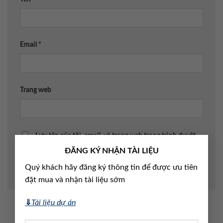
Email
*
Trang web
Lưu tên của tôi, email, và trang web trong trình duyệt
×
ĐĂNG KÝ NHẬN TÀI LIỆU
này cho lần bình luận kế tiếp của tôi.
Quý khách hãy đăng ký thông tin để được ưu tiên
đặt mua và nhận tài liệu sớm
⇓
Tài liệu dự án