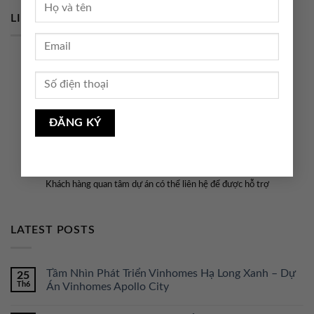
LIÊN HỆ THÔNG TIN
BAN THÔNG TIN
CUNG CẤP THÔNG TIN VÀ HỖ TRỢ GIAO DỊCH
Khách hàng quan tâm dự án có thể liên hệ để được hỗ trợ
LATEST POSTS
Tầm Nhìn Phát Triển Vinhomes Hạ Long Xanh – Dự
25
Th6
Án Vinhomes Apollo City