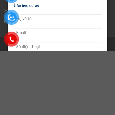
⇓
Tài liệu dự án
Số điện thoại: 0915170332
Đại diện: Phạm Xuân Hải
TIN TỨC