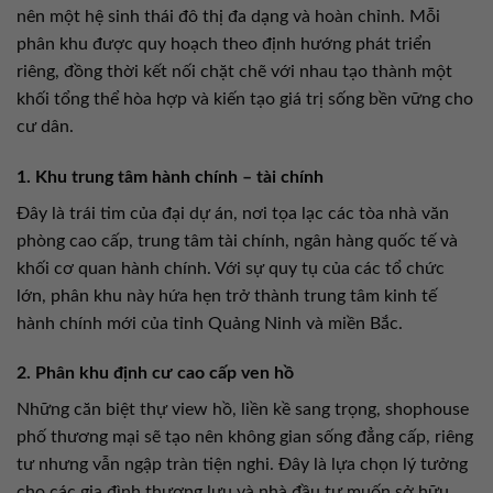
nên một hệ sinh thái đô thị đa dạng và hoàn chỉnh. Mỗi
phân khu được quy hoạch theo định hướng phát triển
riêng, đồng thời kết nối chặt chẽ với nhau tạo thành một
khối tổng thể hòa hợp và kiến tạo giá trị sống bền vững cho
cư dân.
1. Khu trung tâm hành chính – tài chính
Đây là trái tim của đại dự án, nơi tọa lạc các tòa nhà văn
phòng cao cấp, trung tâm tài chính, ngân hàng quốc tế và
khối cơ quan hành chính. Với sự quy tụ của các tổ chức
lớn, phân khu này hứa hẹn trở thành trung tâm kinh tế
hành chính mới của tỉnh Quảng Ninh và miền Bắc.
2. Phân khu định cư cao cấp ven hồ
Những căn biệt thự view hồ, liền kề sang trọng, shophouse
phố thương mại sẽ tạo nên không gian sống đẳng cấp, riêng
tư nhưng vẫn ngập tràn tiện nghi. Đây là lựa chọn lý tưởng
cho các gia đình thượng lưu và nhà đầu tư muốn sở hữu