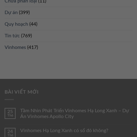
Chưa phân loại
(11)
Dự án
(399)
Quy hoạch
(44)
Tin tức
(769)
Vinhomes
(417)
BÀI VIẾT MỚI
Tầm Nhìn Phát Triển Vinhomes Hạ Long Xanh – Dự
25
Th6
Án Vinhomes Apollo City
Vinhomes Hạ Long Xanh có sổ đỏ không?
24
Th6