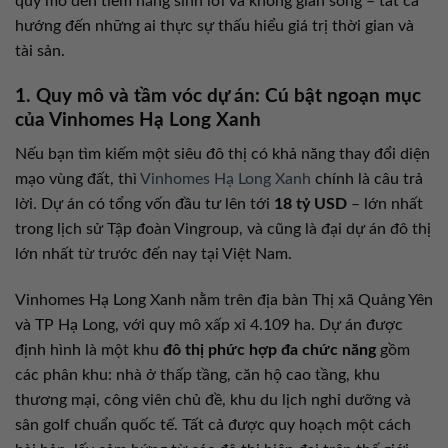
quy mô đến tiềm năng sinh lời và không gian sống – tất cả
hướng đến những ai thực sự thấu hiểu giá trị thời gian và
tài sản.
1. Quy mô và tầm vóc dự án: Cú bật ngoạn mục
của Vinhomes Hạ Long Xanh
Nếu bạn tìm kiếm một siêu đô thị có khả năng thay đổi diện
mạo vùng đất, thì
Vinhomes Hạ Long Xanh
chính là câu trả
lời. Dự án có tổng vốn đầu tư lên tới
18 tỷ USD
– lớn nhất
trong lịch sử Tập đoàn Vingroup, và cũng là đại dự án đô thị
lớn nhất từ trước đến nay tại Việt Nam.
Vinhomes Hạ Long Xanh nằm trên địa bàn Thị xã Quảng Yên
và TP Hạ Long, với quy mô xấp xỉ 4.109 ha. Dự án được
định hình là một khu
đô thị phức hợp đa chức năng
gồm
các phân khu: nhà ở thấp tầng, căn hộ cao tầng, khu
thương mại, công viên chủ đề, khu du lịch nghỉ dưỡng và
sân golf chuẩn quốc tế. Tất cả được quy hoạch một cách