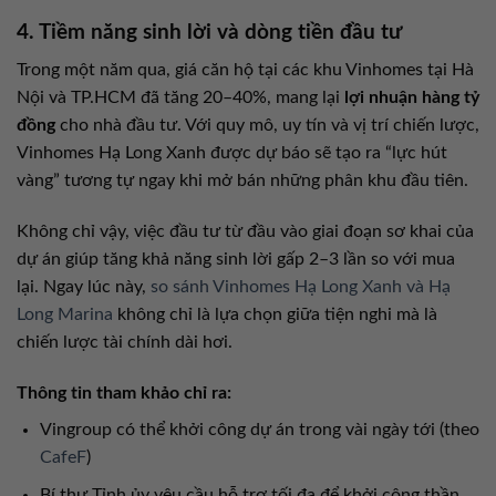
4. Tiềm năng sinh lời và dòng tiền đầu tư
Trong một năm qua, giá căn hộ tại các khu Vinhomes tại Hà
Nội và TP.HCM đã tăng 20–40%, mang lại
lợi nhuận hàng tỷ
đồng
cho nhà đầu tư. Với quy mô, uy tín và vị trí chiến lược,
Vinhomes Hạ Long Xanh được dự báo sẽ tạo ra “lực hút
vàng” tương tự ngay khi mở bán những phân khu đầu tiên.
Không chỉ vậy, việc đầu tư từ đầu vào giai đoạn sơ khai của
dự án giúp tăng khả năng sinh lời gấp 2–3 lần so với mua
lại. Ngay lúc này,
so sánh Vinhomes Hạ Long Xanh và Hạ
Long Marina
không chỉ là lựa chọn giữa tiện nghi mà là
chiến lược tài chính dài hơi.
Thông tin tham khảo chỉ ra:
Vingroup có thể khởi công dự án trong vài ngày tới (theo
CafeF
)
Bí thư Tỉnh ủy yêu cầu hỗ trợ tối đa để khởi công thần