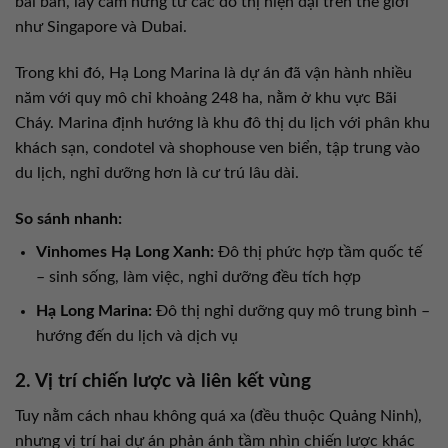
bài bản, lấy cảm hứng từ các đô thị hiện đại trên thế giới
như Singapore và Dubai.
Trong khi đó, Hạ Long Marina là dự án đã vận hành nhiều
năm với quy mô chỉ khoảng 248 ha, nằm ở khu vực Bãi
Cháy. Marina định hướng là khu đô thị du lịch với phân khu
khách sạn, condotel và shophouse ven biển, tập trung vào
du lịch, nghỉ dưỡng hơn là cư trú lâu dài.
So sánh nhanh:
Vinhomes Hạ Long Xanh:
Đô thị phức hợp tầm quốc tế
– sinh sống, làm việc, nghỉ dưỡng đều tích hợp
Hạ Long Marina:
Đô thị nghỉ dưỡng quy mô trung bình –
hướng đến du lịch và dịch vụ
2. Vị trí chiến lược và liên kết vùng
Tuy nằm cách nhau không quá xa (đều thuộc Quảng Ninh),
nhưng vị trí hai dự án phản ánh tầm nhìn chiến lược khác