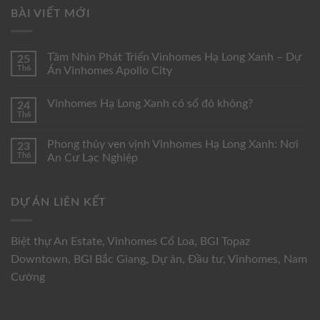
BÀI VIẾT MỚI
Tầm Nhìn Phát Triển Vinhomes Hạ Long Xanh – Dự
25
Th6
Án Vinhomes Apollo City
Vinhomes Hạ Long Xanh có sổ đỏ không?
24
Th6
Phong thủy ven vịnh Vinhomes Hạ Long Xanh: Nơi
23
Th6
An Cư Lạc Nghiệp
DỰ ÁN LIÊN KẾT
Biệt thự An Estate
,
Vinhomes Cổ Loa
,
BGI Topaz
Downtown
,
BGI Bắc Giang
,
Dự án
,
Đầu tư
,
Vinhomes
,
Nam
Cường