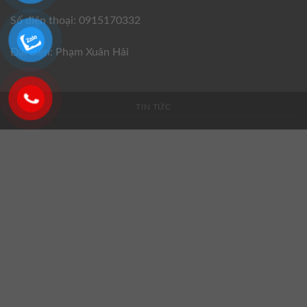
Số điện thoại: 0915170332
Đại diện: Phạm Xuân Hải
TIN TỨC