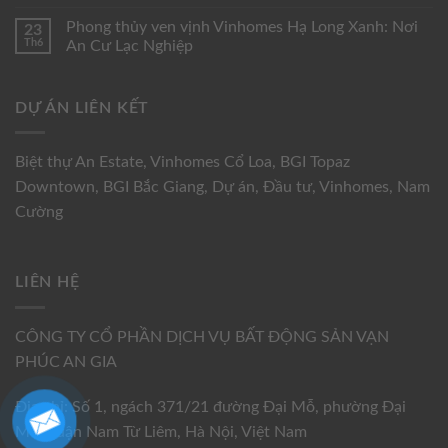
Phong thủy ven vịnh Vinhomes Hạ Long Xanh: Nơi
23
Th6
An Cư Lạc Nghiệp
DỰ ÁN LIÊN KẾT
Biệt thự An Estate
,
Vinhomes Cổ Loa
,
BGI Topaz
Downtown
,
BGI Bắc Giang
,
Dự án
,
Đầu tư
,
Vinhomes
,
Nam
Cường
LIÊN HỆ
CÔNG TY CỔ PHẦN DỊCH VỤ BẤT ĐỘNG SẢN VẠN
PHÚC AN GIA
Địa chỉ: Số 1, ngách 371/21 đường Đại Mỗ, phường Đại
Mỗ, quận Nam Từ Liêm, Hà Nội, Việt Nam