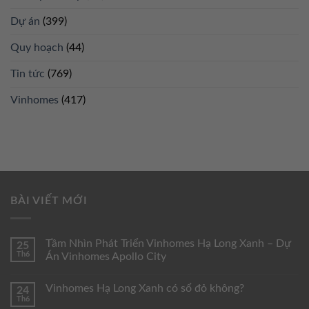
Dự án
(399)
Quy hoạch
(44)
Tin tức
(769)
Vinhomes
(417)
BÀI VIẾT MỚI
Tầm Nhìn Phát Triển Vinhomes Hạ Long Xanh – Dự
25
Th6
Án Vinhomes Apollo City
Vinhomes Hạ Long Xanh có sổ đỏ không?
24
Th6