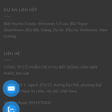
DỰ ÁN LIÊN KẾT
Biệt thự An Estate
,
Vinhomes Cổ Loa
,
BGI Topaz
Downtown
,
BGI Bắc Giang
,
Dự án
,
Đầu tư
,
Vinhomes
,
Nam
Cường
LIÊN HỆ
CÔNG TY CỔ PHẦN DỊCH VỤ BẤT ĐỘNG SẢN VẠN
PHÚC AN GIA
Địa chỉ: Số 1, ngách 371/21 đường Đại Mỗ, phường Đại
Mỗ, quận Nam Từ Liêm, Hà Nội, Việt Nam
Số điện thoại: 0915170332