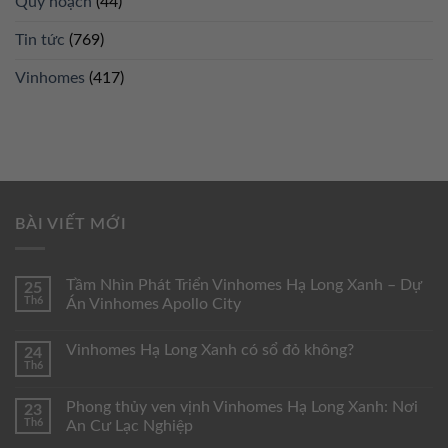
Quy hoạch
(44)
Tin tức
(769)
Vinhomes
(417)
BÀI VIẾT MỚI
Tầm Nhìn Phát Triển Vinhomes Hạ Long Xanh – Dự
25
Th6
Án Vinhomes Apollo City
Vinhomes Hạ Long Xanh có sổ đỏ không?
24
Th6
Phong thủy ven vịnh Vinhomes Hạ Long Xanh: Nơi
23
Th6
An Cư Lạc Nghiệp