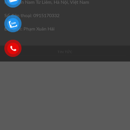
Mỗ, quận Nam Từ Liêm, Hà Nội, Việt Nam
Số điện thoại: 0915170332
Đại diện: Phạm Xuân Hải
TIN TỨC
×
ĐĂNG KÝ NHẬN TÀI LIỆU
Quý khách hãy đăng ký thông tin để được ưu tiên
đặt mua và nhận tài liệu sớm