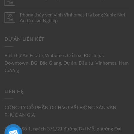
Th6
Phong thủy ven vịnh Vinhomes Hạ Long Xanh: Nơi
23
Th6
An Cư Lạc Nghiệp
DỰ ÁN LIÊN KẾT
Biệt thự An Estate
,
Vinhomes Cổ Loa
,
BGI Topaz
Downtown
,
BGI Bắc Giang
,
Dự án
,
Đầu tư
,
Vinhomes
,
Nam
Cường
LIÊN HỆ
CÔNG TY CỔ PHẦN DỊCH VỤ BẤT ĐỘNG SẢN VẠN
PHÚC AN GIA
Địa chỉ: Số 1, ngách 371/21 đường Đại Mỗ, phường Đại