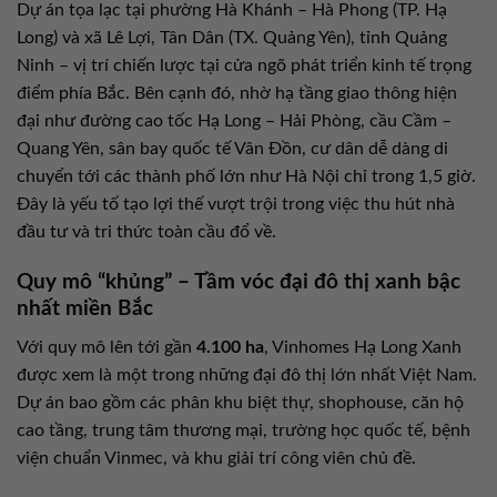
Dự án tọa lạc tại phường Hà Khánh – Hà Phong (TP. Hạ
Long) và xã Lê Lợi, Tân Dân (TX. Quảng Yên), tỉnh Quảng
Ninh – vị trí chiến lược tại cửa ngõ phát triển kinh tế trọng
điểm phía Bắc. Bên cạnh đó, nhờ hạ tầng giao thông hiện
đại như đường cao tốc Hạ Long – Hải Phòng, cầu Cầm –
Quang Yên, sân bay quốc tế Vân Đồn, cư dân dễ dàng di
chuyển tới các thành phố lớn như Hà Nội chỉ trong 1,5 giờ.
Đây là yếu tố tạo lợi thế vượt trội trong việc thu hút nhà
đầu tư và tri thức toàn cầu đổ về.
Quy mô “khủng” – Tầm vóc đại đô thị xanh bậc
nhất miền Bắc
Với quy mô lên tới gần
4.100 ha
, Vinhomes Hạ Long Xanh
được xem là một trong những đại đô thị lớn nhất Việt Nam.
Dự án bao gồm các phân khu biệt thự, shophouse, căn hộ
cao tầng, trung tâm thương mại, trường học quốc tế, bệnh
viện chuẩn Vinmec, và khu giải trí công viên chủ đề.