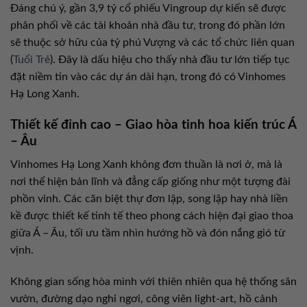
Đáng chú ý, gần 3,9 tỷ cổ phiếu Vingroup dự kiến sẽ được
phân phối về các tài khoản nhà đầu tư, trong đó phần lớn
sẽ thuộc sở hữu của tỷ phú Vượng và các tổ chức liên quan
(
Tuổi Trẻ
). Đây là dấu hiệu cho thấy nhà đầu tư lớn tiếp tục
đặt niềm tin vào các dự án dài hạn, trong đó có Vinhomes
Hạ Long Xanh.
Thiết kế đỉnh cao – Giao hòa tinh hoa kiến trúc Á
– Âu
Vinhomes Hạ Long Xanh không đơn thuần là nơi ở, mà là
nơi thể hiện bản lĩnh và đẳng cấp giống như một tượng đài
phồn vinh. Các căn biệt thự đơn lập, song lập hay nhà liền
kề được thiết kế tinh tế theo phong cách hiện đại giao thoa
giữa Á – Âu, tối ưu tầm nhìn hướng hồ và đón nắng gió từ
vịnh.
Không gian sống hòa mình với thiên nhiên qua hệ thống sân
vườn, đường dạo nghỉ ngơi, công viên light-art, hồ cảnh