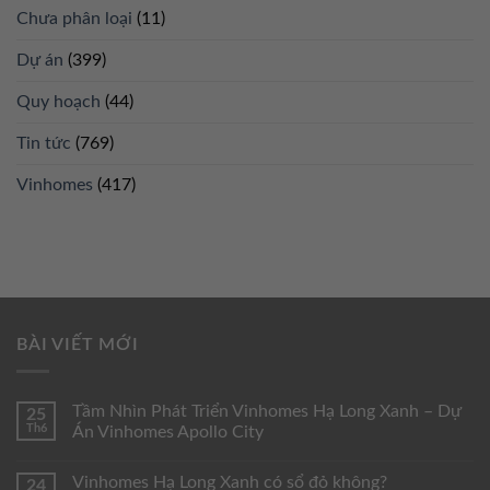
Chưa phân loại
(11)
Dự án
(399)
Quy hoạch
(44)
Tin tức
(769)
Vinhomes
(417)
BÀI VIẾT MỚI
Tầm Nhìn Phát Triển Vinhomes Hạ Long Xanh – Dự
25
Th6
Án Vinhomes Apollo City
Vinhomes Hạ Long Xanh có sổ đỏ không?
24