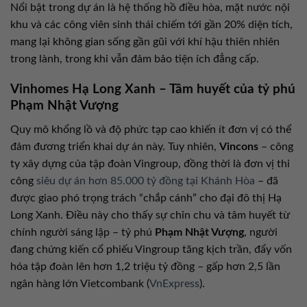
Nổi bật trong dự án là hệ thống hồ điều hòa, mặt nước nội
khu và các công viên sinh thái chiếm tới gần 20% diện tích,
mang lại không gian sống gần gũi với khí hậu thiên nhiên
trong lành, trong khi vẫn đảm bảo tiện ích đẳng cấp.
Vinhomes Hạ Long Xanh – Tâm huyết của tỷ phú
Phạm Nhật Vượng
Quy mô khổng lồ và độ phức tạp cao khiến ít đơn vị có thể
đảm đương triển khai dự án này. Tuy nhiên,
Vincons
– công
ty xây dựng của tập đoàn Vingroup, đồng thời là đơn vị thi
công
siêu dự án hơn 85.000 tỷ đồng tại Khánh Hòa
– đã
được giao phó trọng trách “chắp cánh” cho đại đô thị Hạ
Long Xanh. Điều này cho thấy sự chỉn chu và tâm huyết từ
chính người sáng lập – tỷ phú
Phạm Nhật Vượng
, người
đang chứng kiến cổ phiếu Vingroup tăng kịch trần, đẩy vốn
hóa tập đoàn lên hơn 1,2 triệu tỷ đồng – gấp hơn 2,5 lần
ngân hàng lớn Vietcombank (
VnExpress
).