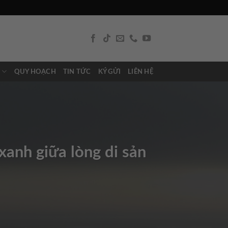
N
QUY HOẠCH
TIN TỨC
KÝ GỬI
LIÊN HỆ
anh giữa lòng di sản