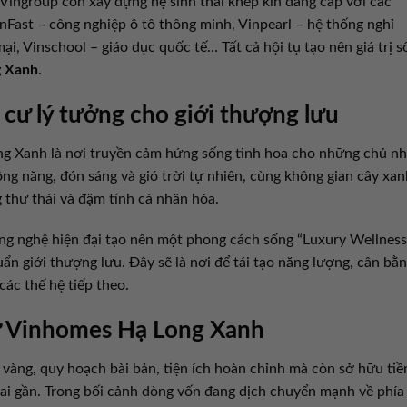
 Vingroup còn xây dựng hệ sinh thái khép kín đẳng cấp với các
nFast – công nghiệp ô tô thông minh, Vinpearl – hệ thống nghỉ
, Vinschool – giáo dục quốc tế… Tất cả hội tụ tạo nên giá trị s
g Xanh
.
cư lý tưởng cho giới thượng lưu
ng Xanh là nơi truyền cảm hứng sống tinh hoa cho những chủ n
ông năng, đón sáng và gió trời tự nhiên, cùng không gian cây xan
 thư thái và đậm tính cá nhân hóa.
ông nghệ hiện đại tạo nên một phong cách sống “Luxury Wellness
n giới thượng lưu. Đây sẽ là nơi để tái tạo năng lượng, cân bằ
 các thế hệ tiếp theo.
lỡ Vinhomes Hạ Long Xanh
rí vàng, quy hoạch bài bản, tiện ích hoàn chỉnh mà còn sở hữu ti
g lai gần. Trong bối cảnh dòng vốn đang dịch chuyển mạnh về phía