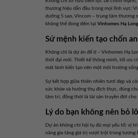
Không chỉ sở hữu tiềm lực tài chính mạnh,
thương hiệu dẫn đầu trong mọi lĩnh vực: Vi
dưỡng 5 sao, Vincom – trung tâm thương mại
không thể đong đếm tại
Vinhomes Hạ Lon
Sứ mệnh kiến tạo chốn an 
Không chỉ là dự án để ở – Vinhomes Hạ Lo
thời đại mới. Thiết kế thông minh, tối ưu c
mát lành kiến tạo nên một môi trường sống
Sự kết hợp giữa thiên nhiên tươi đẹp và c
sức khỏe và hưởng thụ đích thực, đúng chuẩ
tâm trí, đồng thời là tài sản truyền đời cho
Lý do bạn không nên bỏ 
Dự án không chỉ hội tụ đủ mọi yếu tố: vị t
năng gia tăng giá trị vượt trội trong tươn