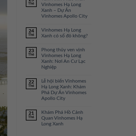
Th6
Vinhomes Hạ Long
Xanh – Dự Án
Vinhomes Apollo City
Vinhomes Hạ Long
24
Th6
Xanh có sổ đỏ không?
Phong thủy ven vịnh
23
Th6
Vinhomes Hạ Long
Xanh: Nơi An Cư Lạc
Nghiệp
Lễ hội biển Vinhomes
22
Th6
Hạ Long Xanh: Khám
Phá Dự Án Vinhomes
Apollo City
Khám Phá Hồ Cảnh
21
Th6
Quan Vinhomes Hạ
Long Xanh