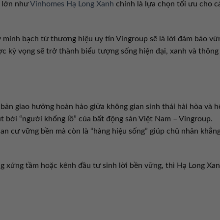
ô lớn như
Vinhomes Hạ Long Xanh
chính là lựa chọn tối ưu cho c
ý minh bạch từ thương hiệu uy tín Vingroup sẽ là lời đảm bảo vữ
c kỳ vọng sẽ trở thành biểu tượng sống hiện đại, xanh và thông
bản giao hưởng hoàn hảo giữa không gian sinh thái hài hòa và h
út bởi “người khổng lồ” của bất động sản Việt Nam – Vingroup.
an cư vững bền mà còn là “hàng hiệu sống” giúp chủ nhân khẳn
g xứng tầm hoặc kênh đầu tư sinh lời bền vững, thì Hạ Long Xa