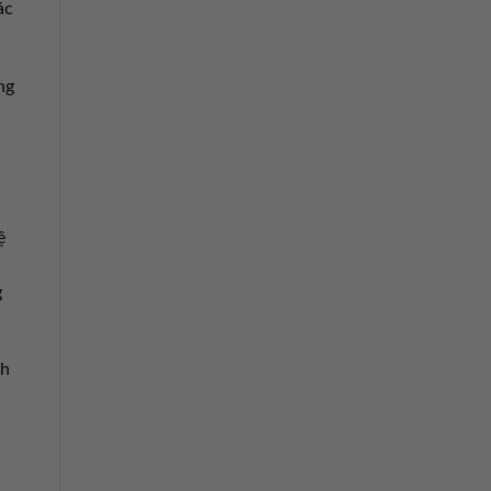
ác
ng
ệ
g
nh