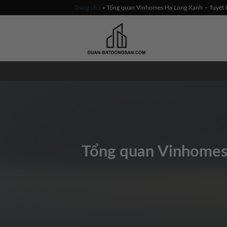
Skip
Trang chủ
»
Tổng quan Vinhomes Hạ Long Xanh – Tuyệt tá
to
content
Tổng quan Vinhomes 