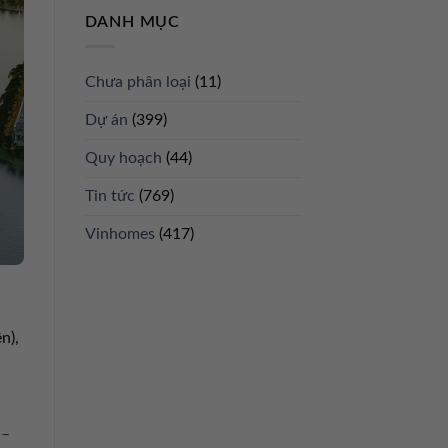
DANH MỤC
Chưa phân loại
(11)
Dự án
(399)
Quy hoạch
(44)
Tin tức
(769)
Vinhomes
(417)
n),
 –