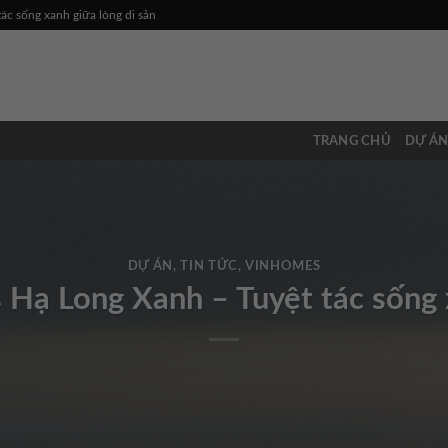
c sống xanh giữa lòng di sản
TRANG CHỦ
DỰ Á
DỰ ÁN
,
TIN TỨC
,
VINHOMES
Hạ Long Xanh – Tuyệt tác sống x