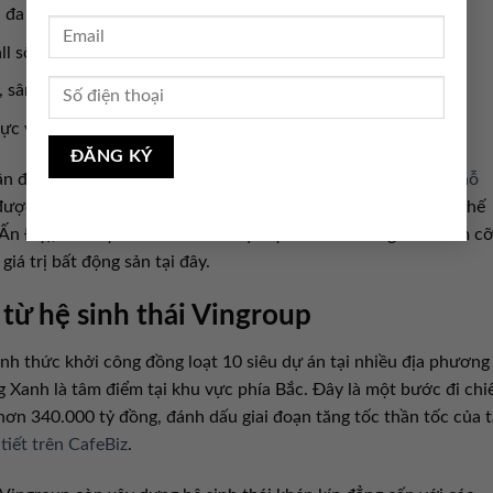
n đa khoa Vinmec
l sôi động
 sân golf 18 lỗ tiêu chuẩn quốc tế
c và giải trí đêm sôi động
vận động Trống Đồng – dự kiến có sức chứa lên tới
135.000 chỗ
được hiện thực hóa, đây sẽ trở thành sân vận động lớn nhất thế
n Độ), hứa hẹn thu hút nhiều sự kiện thể thao và giải trí tầm c
á trị bất động sản tại đây.
từ hệ sinh thái Vingroup
nh thức khởi công đồng loạt 10 siêu dự án tại nhiều địa phương
 Xanh là tâm điểm tại khu vực phía Bắc. Đây là một bước đi chi
ơn 340.000 tỷ đồng, đánh dấu giai đoạn tăng tốc thần tốc của 
 tiết trên CafeBiz
.