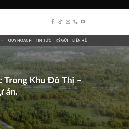
N
QUY HOẠCH
TIN TỨC
KÝ GỬI
LIÊN HỆ
 Trong Khu Đô Thị –
ự án.