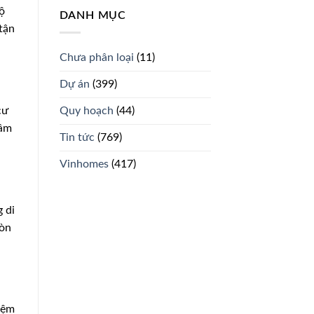
ộ
DANH MỤC
tận
Chưa phân loại
(11)
Dự án
(399)
cư
Quy hoạch
(44)
tâm
Tin tức
(769)
Vinhomes
(417)
g di
còn
iệm