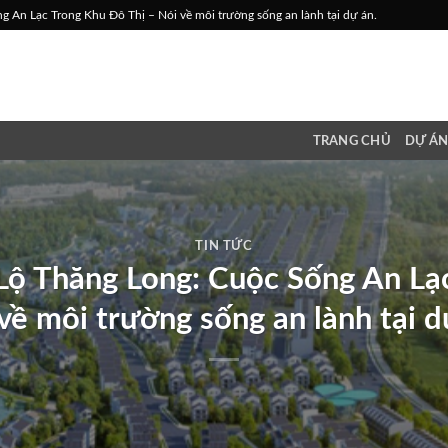
An Lạc Trong Khu Đô Thị – Nói về môi trường sống an lành tại dự án.
TRANG CHỦ
DỰ Á
TIN TỨC
ộ Thăng Long: Cuộc Sống An Lạc
về môi trường sống an lành tại d