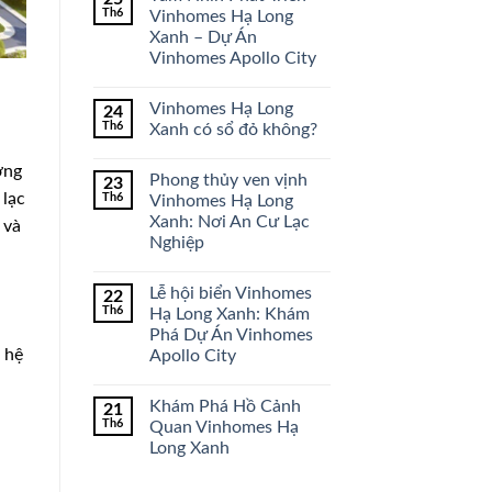
Th6
Vinhomes Hạ Long
Xanh – Dự Án
Vinhomes Apollo City
Vinhomes Hạ Long
24
Th6
Xanh có sổ đỏ không?
ờng
Phong thủy ven vịnh
23
 lạc
Th6
Vinhomes Hạ Long
Xanh: Nơi An Cư Lạc
 và
Nghiệp
Lễ hội biển Vinhomes
22
Th6
Hạ Long Xanh: Khám
Phá Dự Án Vinhomes
 hệ
Apollo City
Khám Phá Hồ Cảnh
21
Th6
Quan Vinhomes Hạ
Long Xanh