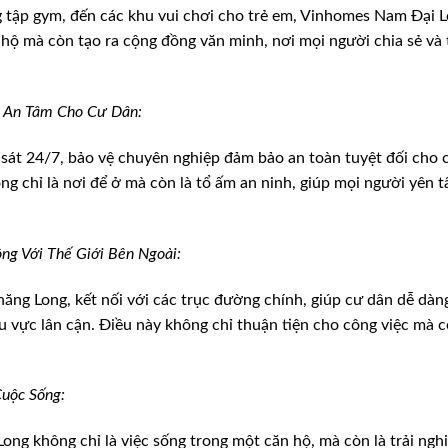
ng tập gym, đến các khu vui chơi cho trẻ em, Vinhomes Nam Đại L
ộ mà còn tạo ra cộng đồng văn minh, nơi mọi người chia sẻ và 
ự An Tâm Cho Cư Dân:
 sát 24/7, bảo vệ chuyên nghiệp đảm bảo an toàn tuyệt đối cho 
 chỉ là nơi để ở mà còn là tổ ấm an ninh, giúp mọi người yên 
ng Với Thế Giới Bên Ngoài:
Thăng Long, kết nối với các trục đường chính, giúp cư dân dễ dàn
 vực lân cận. Điều này không chỉ thuận tiện cho công việc mà 
uộc Sống:
g không chỉ là việc sống trong một căn hộ, mà còn là trải ngh